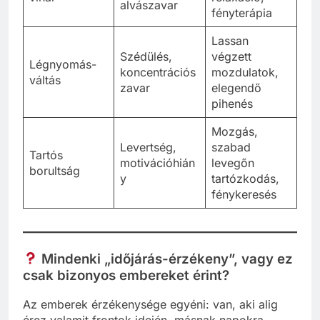
alvászavar
fényterápia
Lassan
Szédülés,
végzett
Légnyomás-
koncentrációs
mozdulatok,
váltás
zavar
elegendő
pihenés
Mozgás,
Levertség,
szabad
Tartós
motivációhián
levegőn
borultság
y
tartózkodás,
fénykeresés
Mindenki „időjárás-érzékeny”, vagy ez
csak bizonyos embereket érint?
Az emberek érzékenysége egyéni: van, aki alig