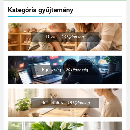
Kategória gyűjtemény
Divat
26
Újdonság
Egészség
20
Újdonság
Élet - Stílus
15
Újdonság