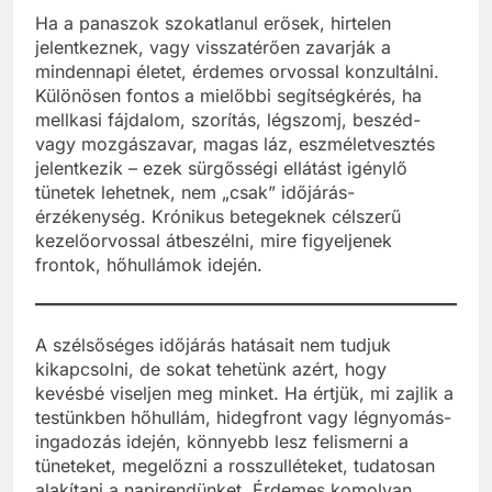
Ha a panaszok szokatlanul erősek, hirtelen
jelentkeznek, vagy visszatérően zavarják a
mindennapi életet, érdemes orvossal konzultálni.
Különösen fontos a mielőbbi segítségkérés, ha
mellkasi fájdalom, szorítás, légszomj, beszéd-
vagy mozgászavar, magas láz, eszméletvesztés
jelentkezik – ezek sürgősségi ellátást igénylő
tünetek lehetnek, nem „csak” időjárás-
érzékenység. Krónikus betegeknek célszerű
kezelőorvossal átbeszélni, mire figyeljenek
frontok, hőhullámok idején.
A szélsőséges időjárás hatásait nem tudjuk
kikapcsolni, de sokat tehetünk azért, hogy
kevésbé viseljen meg minket. Ha értjük, mi zajlik a
testünkben hőhullám, hidegfront vagy légnyomás-
ingadozás idején, könnyebb lesz felismerni a
tüneteket, megelőzni a rosszulléteket, tudatosan
alakítani a napirendünket. Érdemes komolyan