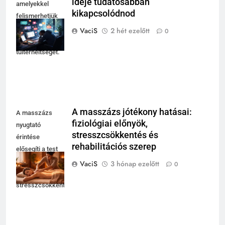
ideje tudatosabban
amelyekkel
kikapcsolódnod
felismerhetjük
és kezelhetjük a
VaciS
2 hét ezelőtt
0
digitális
túlterheltséget.
A masszázs jótékony hatásai:
A masszázs
fiziológiai előnyök,
nyugtató
stresszcsökkentés és
érintése
rehabilitációs szerep
elősegíti a test
öngyógyító
VaciS
3 hónap ezelőtt
0
folyamatait és a
stresszcsökkentést.