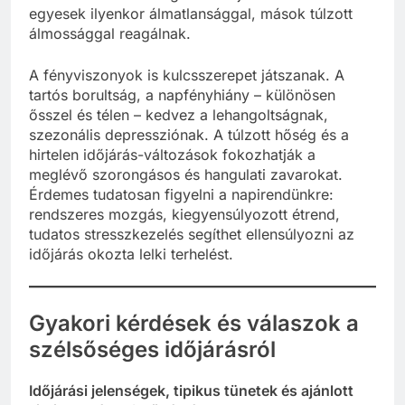
egyesek ilyenkor álmatlansággal, mások túlzott
álmossággal reagálnak.
A fényviszonyok is kulcsszerepet játszanak. A
tartós borultság, a napfényhiány – különösen
ősszel és télen – kedvez a lehangoltságnak,
szezonális depressziónak. A túlzott hőség és a
hirtelen időjárás-változások fokozhatják a
meglévő szorongásos és hangulati zavarokat.
Érdemes tudatosan figyelni a napirendünkre:
rendszeres mozgás, kiegyensúlyozott étrend,
tudatos stresszkezelés segíthet ellensúlyozni az
időjárás okozta lelki terhelést.
Gyakori kérdések és válaszok a
szélsőséges időjárásról
Időjárási jelenségek, tipikus tünetek és ajánlott