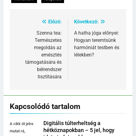
Előző:
Következő:
Bejegyzés
navigáció
Szenna tea:
A hatha jóga előnyei:
Természetes
Hogyan teremtsünk
megoldás az
harmóniát testben és
emésztés
lélekben?
támogatására és
bélrendszer
tisztítására
Kapcsolódó tartalom
Digitális túlterheltség a
A cikk öt jelre
hétköznapokban – 5 jel, hogy
mutat rá,