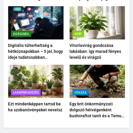
tenni a mindennapokat
EGÉSZSÉG
KERT
Digitális túlterheltség a
Vitorlavirág gondozása
hétköznapokban – 5 jel, hogy
lakásban: így marad fényes
ideje tudatosabban
levelű és virágzó
kikapcsolódnod
LAKBERENDEZÉS
UTAZÁS
Ezt mindenképpen tartsd be
Egy brit önkormányzati
ha szobanövényeket nevelsz
dolgozó hétvégenként
bushcraftot tanít és a Temu
kültéri felszereléseit teszteli