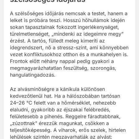
A szélsőséges időjárás nemcsak a testet, hanem a
lelket is próbára teszi. Hosszú hőhullámok idején
sokan tapasztalnak fokozott ingerlékenységet,
türelmetlenséget, „mindenki az idegeimre megy”
érzést. A tartós, fülledt meleg kimeríti az
idegrendszert, nő a stressz-szint, ami könnyebben
vezet konfliktusokhoz otthon és a munkahelyen is.
Frontok előtt néhány nappal pedig gyakori a
megmagyarázhatatlan feszültség, szorongás,
hangulatingadozás.
Az alvásminőségre a kánikula különösen
kedvezőtlenül hat. Ha a hálószobában tartósan
24–26 °C felett van a hőmérséklet, nehezebb
elaludni, gyakoribb az éjszakai felébredés,
felületesebb a pihenés. Reggelre fáradtabbnak,
„zúzottnak” érezzük magunkat, csökken a
teljesítőképesség. A viharok, erős szelek, hirtelen
lehűlések szintén megzavarhatják az alvást: