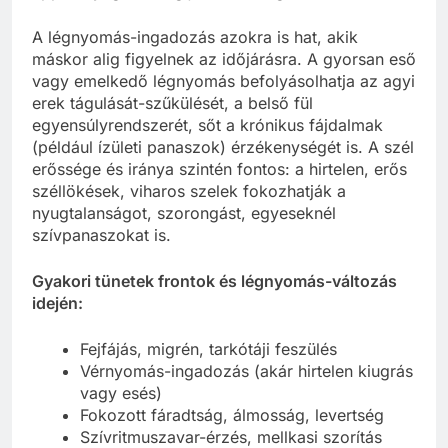
A légnyomás-ingadozás azokra is hat, akik
máskor alig figyelnek az időjárásra. A gyorsan eső
vagy emelkedő légnyomás befolyásolhatja az agyi
erek tágulását-szűkülését, a belső fül
egyensúlyrendszerét, sőt a krónikus fájdalmak
(például ízületi panaszok) érzékenységét is. A szél
erőssége és iránya szintén fontos: a hirtelen, erős
széllökések, viharos szelek fokozhatják a
nyugtalanságot, szorongást, egyeseknél
szívpanaszokat is.
Gyakori tünetek frontok és légnyomás-változás
idején:
Fejfájás, migrén, tarkótáji feszülés
Vérnyomás-ingadozás (akár hirtelen kiugrás
vagy esés)
Fokozott fáradtság, álmosság, levertség
Szívritmuszavar-érzés, mellkasi szorítás