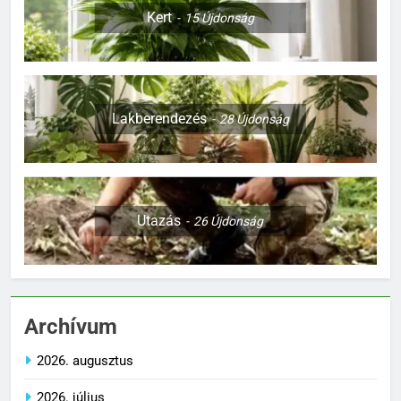
Kert
15
Újdonság
Lakberendezés
28
Újdonság
Utazás
26
Újdonság
Archívum
2026. augusztus
2026. július