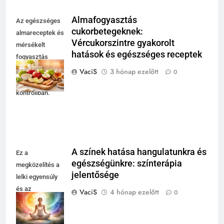
Almafogyasztás
Az egészséges
cukorbetegeknek:
almareceptek és
Vércukorszintre gyakorolt
mérsékelt
hatások és egészséges receptek
fogyasztás
segíthet a
VaciS
3 hónap ezelőtt
0
vércukor
kontrollban.
A színek hatása hangulatunkra és
Ez a
egészségünkre: színterápia
megközelítés a
jelentősége
lelki egyensúly
és az
VaciS
4 hónap ezelőtt
0
energiaszint
támogatását