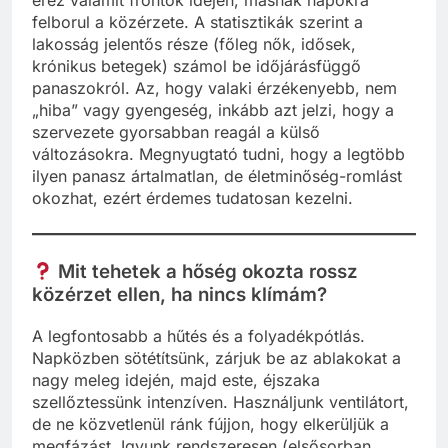
érez valamit frontok idején, másnak napokra
felborul a közérzete. A statisztikák szerint a
lakosság jelentős része (főleg nők, idősek,
krónikus betegek) számol be időjárásfüggő
panaszokról. Az, hogy valaki érzékenyebb, nem
„hiba” vagy gyengeség, inkább azt jelzi, hogy a
szervezete gyorsabban reagál a külső
változásokra. Megnyugtató tudni, hogy a legtöbb
ilyen panasz ártalmatlan, de életminőség-romlást
okozhat, ezért érdemes tudatosan kezelni.
Mit tehetek a hőség okozta rossz
közérzet ellen, ha nincs klímám?
A legfontosabb a hűtés és a folyadékpótlás.
Napközben sötétítsünk, zárjuk be az ablakokat a
nagy meleg idején, majd este, éjszaka
szellőztessünk intenzíven. Használjunk ventilátort,
de ne közvetlenül ránk fújjon, hogy elkerüljük a
megfázást. Igyunk rendszeresen (elsősorban