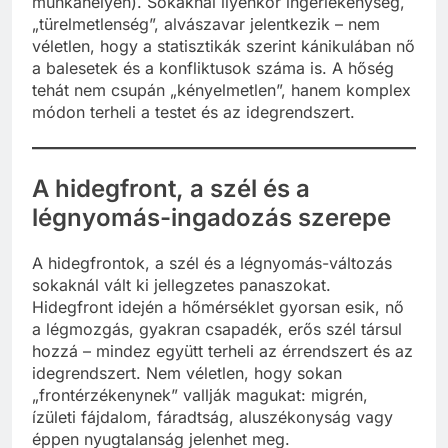
munkahelyen). Sokaknál ilyenkor ingerlékenység,
„türelmetlenség”, alvászavar jelentkezik – nem
véletlen, hogy a statisztikák szerint kánikulában nő
a balesetek és a konfliktusok száma is. A hőség
tehát nem csupán „kényelmetlen”, hanem komplex
módon terheli a testet és az idegrendszert.
A hidegfront, a szél és a
légnyomás-ingadozás szerepe
A hidegfrontok, a szél és a légnyomás-változás
sokaknál vált ki jellegzetes panaszokat.
Hidegfront idején a hőmérséklet gyorsan esik, nő
a légmozgás, gyakran csapadék, erős szél társul
hozzá – mindez együtt terheli az érrendszert és az
idegrendszert. Nem véletlen, hogy sokan
„frontérzékenynek” vallják magukat: migrén,
ízületi fájdalom, fáradtság, aluszékonyság vagy
éppen nyugtalanság jelenhet meg.