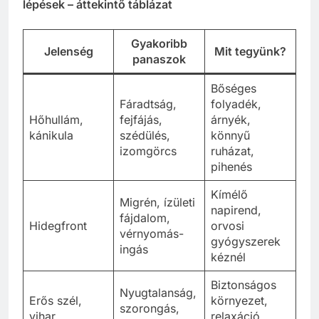
lépések – áttekintő táblázat
Gyakoribb
Jelenség
Mit tegyünk?
panaszok
Bőséges
Fáradtság,
folyadék,
Hőhullám,
fejfájás,
árnyék,
kánikula
szédülés,
könnyű
izomgörcs
ruházat,
pihenés
Kímélő
Migrén, ízületi
napirend,
fájdalom,
Hidegfront
orvosi
vérnyomás-
gyógyszerek
ingás
kéznél
Biztonságos
Nyugtalanság,
Erős szél,
környezet,
szorongás,
vihar
relaxáció,