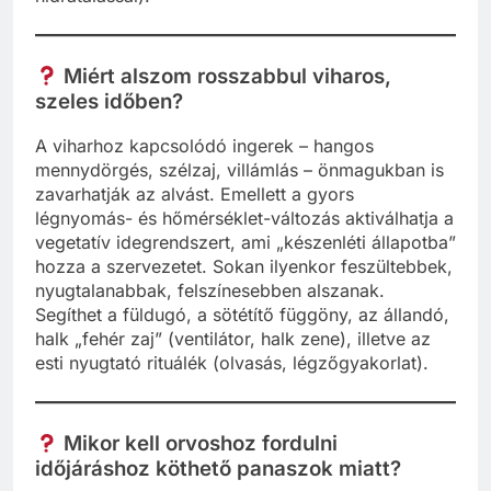
Miért alszom rosszabbul viharos,
szeles időben?
A viharhoz kapcsolódó ingerek – hangos
mennydörgés, szélzaj, villámlás – önmagukban is
zavarhatják az alvást. Emellett a gyors
légnyomás- és hőmérséklet-változás aktiválhatja a
vegetatív idegrendszert, ami „készenléti állapotba”
hozza a szervezetet. Sokan ilyenkor feszültebbek,
nyugtalanabbak, felszínesebben alszanak.
Segíthet a füldugó, a sötétítő függöny, az állandó,
halk „fehér zaj” (ventilátor, halk zene), illetve az
esti nyugtató rituálék (olvasás, légzőgyakorlat).
Mikor kell orvoshoz fordulni
időjáráshoz köthető panaszok miatt?