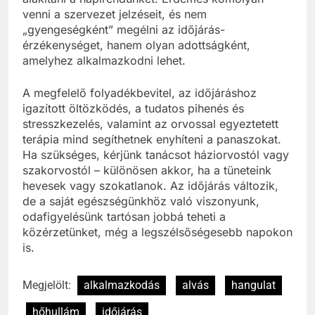
venni a szervezet jelzéseit, és nem
„gyengeségként” megélni az időjárás-
érzékenységet, hanem olyan adottságként,
amelyhez alkalmazkodni lehet.
A megfelelő folyadékbevitel, az időjáráshoz
igazított öltözködés, a tudatos pihenés és
stresszkezelés, valamint az orvossal egyeztetett
terápia mind segíthetnek enyhíteni a panaszokat.
Ha szükséges, kérjünk tanácsot háziorvostól vagy
szakorvostól – különösen akkor, ha a tüneteink
hevesek vagy szokatlanok. Az időjárás változik,
de a saját egészségünkhöz való viszonyunk,
odafigyelésünk tartósan jobbá teheti a
közérzetünket, még a legszélsőségesebb napokon
is.
Megjelölt:
alkalmazkodás
alvás
hangulat
hőhullám
időjárás