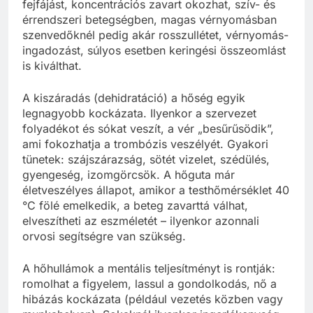
fejfájást, koncentrációs zavart okozhat, szív- és
érrendszeri betegségben, magas vérnyomásban
szenvedőknél pedig akár rosszullétet, vérnyomás-
ingadozást, súlyos esetben keringési összeomlást
is kiválthat.
A kiszáradás (dehidratáció) a hőség egyik
legnagyobb kockázata. Ilyenkor a szervezet
folyadékot és sókat veszít, a vér „besűrűsödik”,
ami fokozhatja a trombózis veszélyét. Gyakori
tünetek: szájszárazság, sötét vizelet, szédülés,
gyengeség, izomgörcsök. A hőguta már
életveszélyes állapot, amikor a testhőmérséklet 40
°C fölé emelkedik, a beteg zavarttá válhat,
elveszítheti az eszméletét – ilyenkor azonnali
orvosi segítségre van szükség.
A hőhullámok a mentális teljesítményt is rontják:
romolhat a figyelem, lassul a gondolkodás, nő a
hibázás kockázata (például vezetés közben vagy