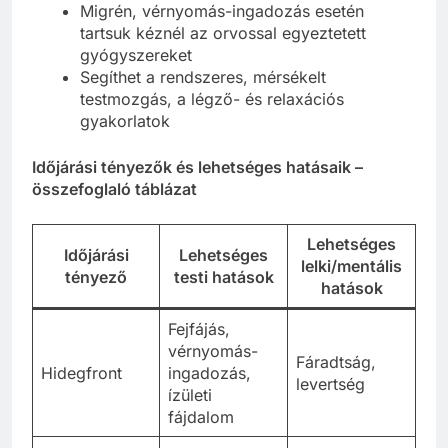
Migrén, vérnyomás-ingadozás esetén
tartsuk kéznél az orvossal egyeztetett
gyógyszereket
Segíthet a rendszeres, mérsékelt
testmozgás, a légző- és relaxációs
gyakorlatok
Időjárási tényezők és lehetséges hatásaik –
összefoglaló táblázat
Lehetséges
Időjárási
Lehetséges
lelki/mentális
tényező
testi hatások
hatások
Fejfájás,
vérnyomás-
Fáradtság,
Hidegfront
ingadozás,
levertség
ízületi
fájdalom