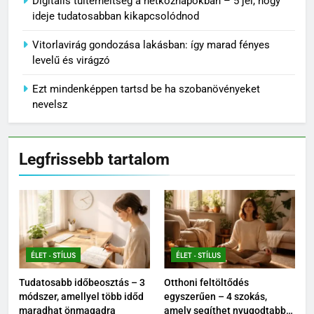
Digitális túlterheltség a hétköznapokban – 5 jel, hogy
ideje tudatosabban kikapcsolódnod
Vitorlavirág gondozása lakásban: így marad fényes
levelű és virágzó
Ezt mindenképpen tartsd be ha szobanövényeket
nevelsz
Legfrissebb tartalom
ÉLET - STÍLUS
ÉLET - STÍLUS
Tudatosabb időbeosztás – 3
Otthoni feltöltődés
módszer, amellyel több időd
egyszerűen – 4 szokás,
maradhat önmagadra
amely segíthet nyugodtabbá