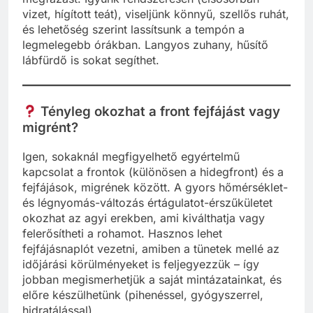
vizet, hígított teát), viseljünk könnyű, szellős ruhát,
és lehetőség szerint lassítsunk a tempón a
legmelegebb órákban. Langyos zuhany, hűsítő
lábfürdő is sokat segíthet.
Tényleg okozhat a front fejfájást vagy
migrént?
Igen, sokaknál megfigyelhető egyértelmű
kapcsolat a frontok (különösen a hidegfront) és a
fejfájások, migrének között. A gyors hőmérséklet-
és légnyomás-változás értágulatot-érszűkületet
okozhat az agyi erekben, ami kiválthatja vagy
felerősítheti a rohamot. Hasznos lehet
fejfájásnaplót vezetni, amiben a tünetek mellé az
időjárási körülményeket is feljegyezzük – így
jobban megismerhetjük a saját mintázatainkat, és
előre készülhetünk (pihenéssel, gyógyszerrel,
hidratálással).