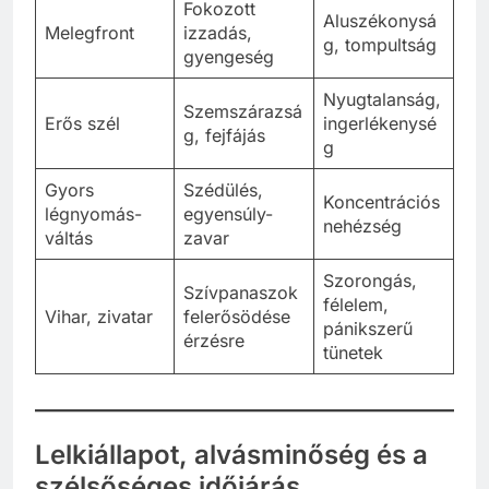
Fokozott
Aluszékonysá
Melegfront
izzadás,
g, tompultság
gyengeség
Nyugtalanság,
Szemszárazsá
Erős szél
ingerlékenysé
g, fejfájás
g
Gyors
Szédülés,
Koncentrációs
légnyomás-
egyensúly-
nehézség
váltás
zavar
Szorongás,
Szívpanaszok
félelem,
Vihar, zivatar
felerősödése
pánikszerű
érzésre
tünetek
Lelkiállapot, alvásminőség és a
szélsőséges időjárás