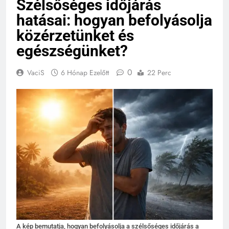
Szélsőséges időjárás
hatásai: hogyan befolyásolja
közérzetünket és
egészségünket?
0
VaciS
6 Hónap Ezelőtt
22 Perc
A kép bemutatja, hogyan befolyásolja a szélsőséges időjárás a