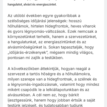
hangulatot, alvást és energiaszintet.
Az utóbbi években egyre gyakoribbak a
szélsőséges időjárási jelenségek: hosszú
hőhullámok, hirtelen hidegfrontok, heves viharok
és gyors légnyomás-változások. Ezek nemcsak a
környezetünket terhelik, hanem a szervezetünket,
a hangulatunkat, az energiaszintünket és az
alvásminőségünket is. Sokan tapasztalják, hogy
„időjárás-érzékenyek”, mégsem mindig világos,
pontosan mi zajlik a testükben.
A következőkben áttekintjük, hogyan reagál a
szervezet a tartós hőségre és a hőhullámokra,
milyen szerepe van a hidegfrontnak, a szélnek és
a légnyomás-ingadozásnak, valamint hogy mindez
miként csapódik le a lelkiállapotunkban és az
alvásunkban. A cél nem az, hogy bárkit
ijesztgessünk, hanem hogy jobban értsük a saját
testünk jelzéseit, és tudatosabban tudjunk