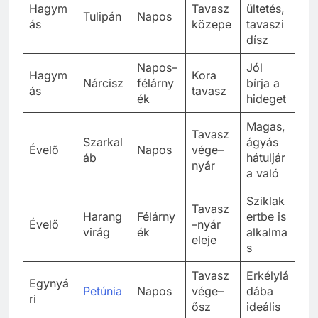
Hagym
Tavasz
ültetés,
Tulipán
Napos
ás
közepe
tavaszi
dísz
Napos–
Jól
Hagym
Kora
Nárcisz
félárny
bírja a
ás
tavasz
ék
hideget
Magas,
Tavasz
Szarkal
ágyás
Évelő
Napos
vége–
áb
hátuljár
nyár
a való
Sziklak
Tavasz
Harang
Félárny
ertbe is
Évelő
–nyár
virág
ék
alkalma
eleje
s
Tavasz
Erkélylá
Egynyá
Petúnia
Napos
vége–
dába
ri
ősz
ideális