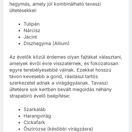
hagymás, amely jól kombinálható tavaszi
ültetésekkel:
Tulipán
Nárcisz
Jácint
Díszhagyma (Allium)
Az évelők közül érdemes olyan fajtákat választani,
amelyek évről évre visszatérnek, és fokozatosan
egyre terebélyesebbé válnak. Ezekkel hosszú
távon kevesebb a gond, ráadásul tartós
szerkezetet adnak a virágágyásnak. Tavaszi
ültetésre sok kertben bevált megoldás néhány
strapabíró évelő beépítése:
Szarkaláb
Harangvirág
Cickafark
Őszirózsa (későbbi virágzásra)