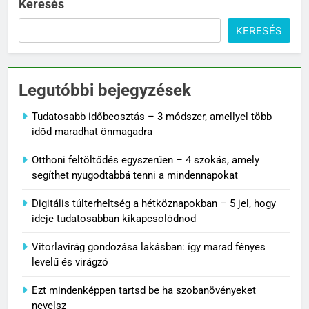
Keresés
KERESÉS
Legutóbbi bejegyzések
Tudatosabb időbeosztás – 3 módszer, amellyel több
időd maradhat önmagadra
Otthoni feltöltődés egyszerűen – 4 szokás, amely
segíthet nyugodtabbá tenni a mindennapokat
Digitális túlterheltség a hétköznapokban – 5 jel, hogy
ideje tudatosabban kikapcsolódnod
Vitorlavirág gondozása lakásban: így marad fényes
levelű és virágzó
Ezt mindenképpen tartsd be ha szobanövényeket
nevelsz