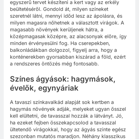
egyszerű tervet készíteni a kert vagy az erkély
beültetéséről. Gondold át, milyen színeket
szeretnél látni, mennyi időd lesz az ápolásra, és
milyen magasra nőhetnek a választott virágok. A
magasabb növények kerüljenek hátra, a
középmagasak középre, az alacsonyak előre, így
minden érvényesülni fog. Ha cserepekben,
balkonládákban dolgozol, figyelj arra, hogy a
konténerekben gyorsabban kiszárad a föld, ezért
a rendszeres öntözés még fontosabb.
Színes ágyások: hagymások,
évelők, egynyáriak
A tavaszi színkavalkád alapját sok kertben a
hagymás növények adják, melyeket ugyan ősszel
kell elültetni, de tavasszal hozzák a látványt. Jó,
ha ezeket fejben összekapcsolod a tavasszal
ültetendő virágokkal, hogy az ágyás szinte egész
szezonban mutatós maradjon. Néhány klasszikus