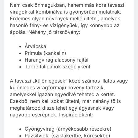
Nem csak önmagukban, hanem más kora tavaszi
virágokkal kombinálva is gyönyörűen mutatnak.
Érdemes olyan növények mellé ültetni, amelyek
hasonló fény- és vízigényűek, így könnyebb az
ápolás. Néhány jó társnövény:
Árvácska
Primula (kankalin)
Harangvirág alacsony fajtái
Törpe tulipánok szegélyként
A tavaszi „különlegesek” közé számos illatos vagy
különleges virágformájú növény tartozik,
amelyekkel igazán egyedivé teheted a kertet.
Ezekből nem kell sokat ültetni, már néhány tő is
meghatározó dísze lehet egy ágyásnak vagy
nagyobb cserépnek. Inspirációként:
Gyöngyvirág (árnyékosabb részekre)
Pázsitviola (sziklakertbe, kőrésekbe)