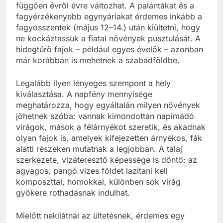
függően évről évre változhat. A palántákat és a
fagyérzékenyebb egynyáriakat érdemes inkább a
fagyosszentek (május 12–14.) után kiültetni, hogy
ne kockáztassuk a fiatal növények pusztulását. A
hidegtűrő fajok – például egyes évelők – azonban
már korábban is mehetnek a szabadföldbe.
Legalább ilyen lényeges szempont a hely
kiválasztása. A napfény mennyisége
meghatározza, hogy egyáltalán milyen növények
jöhetnek szóba: vannak kimondottan napimádó
virágok, mások a félárnyékot szeretik, és akadnak
olyan fajok is, amelyek kifejezetten árnyékos, fák
alatti részeken mutatnak a legjobban. A talaj
szerkezete, vízáteresztő képessége is döntő: az
agyagos, pangó vizes földet lazítani kell
komposzttal, homokkal, különben sok virág
gyökere rothadásnak indulhat.
Mielőtt nekilátnál az ültetésnek, érdemes egy