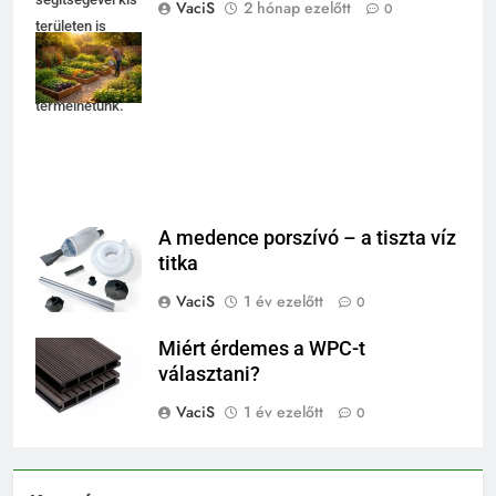
VaciS
2 hónap ezelőtt
0
területen is
bőséges
zöldségeket
termelhetünk.
A medence porszívó – a tiszta víz
titka
VaciS
1 év ezelőtt
0
Miért érdemes a WPC-t
választani?
VaciS
1 év ezelőtt
0