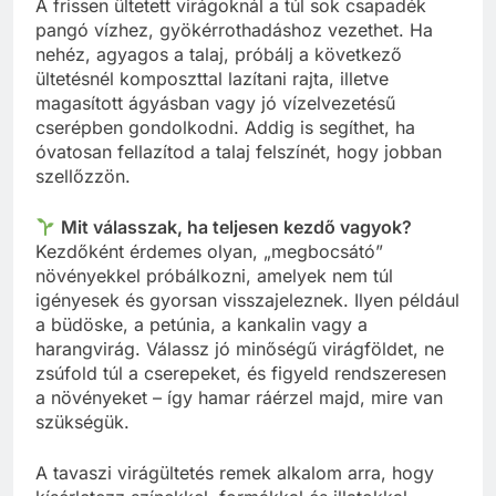
A frissen ültetett virágoknál a túl sok csapadék
pangó vízhez, gyökérrothadáshoz vezethet. Ha
nehéz, agyagos a talaj, próbálj a következő
ültetésnél komposzttal lazítani rajta, illetve
magasított ágyásban vagy jó vízelvezetésű
cserépben gondolkodni. Addig is segíthet, ha
óvatosan fellazítod a talaj felszínét, hogy jobban
szellőzzön.
Mit válasszak, ha teljesen kezdő vagyok?
Kezdőként érdemes olyan, „megbocsátó”
növényekkel próbálkozni, amelyek nem túl
igényesek és gyorsan visszajeleznek. Ilyen például
a büdöske, a petúnia, a kankalin vagy a
harangvirág. Válassz jó minőségű virágföldet, ne
zsúfold túl a cserepeket, és figyeld rendszeresen
a növényeket – így hamar ráérzel majd, mire van
szükségük.
A tavaszi virágültetés remek alkalom arra, hogy