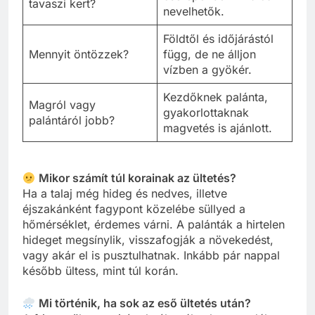
tavaszi kert?
nevelhetők.
Földtől és időjárástól
Mennyit öntözzek?
függ, de ne álljon
vízben a gyökér.
Kezdőknek palánta,
Magról vagy
gyakorlottaknak
palántáról jobb?
magvetés is ajánlott.
Mikor számít túl korainak az ültetés?
Ha a talaj még hideg és nedves, illetve
éjszakánként fagypont közelébe süllyed a
hőmérséklet, érdemes várni. A palánták a hirtelen
hideget megsínylik, visszafogják a növekedést,
vagy akár el is pusztulhatnak. Inkább pár nappal
később ültess, mint túl korán.
Mi történik, ha sok az eső ültetés után?