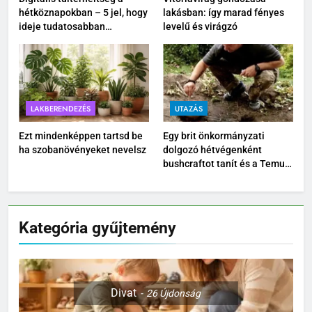
hétköznapokban – 5 jel, hogy
lakásban: így marad fényes
ideje tudatosabban
levelű és virágzó
kikapcsolódnod
LAKBERENDEZÉS
UTAZÁS
Ezt mindenképpen tartsd be
Egy brit önkormányzati
ha szobanövényeket nevelsz
dolgozó hétvégenként
bushcraftot tanít és a Temu
kültéri felszereléseit teszteli
Kategória gyűjtemény
Divat
26
Újdonság