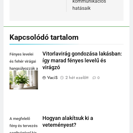
kommunikációs
hatásaik
Kapcsolódó tartalom
Vitorlavirág gondozása lakásban:
Fényes levelei
így marad fényes levelű és
és fehér virágai
virágzó
hangsúlyozzák a
lakás elegáns
VaciS
2 hét ezelőtt
0
megjelenését.
Hogyan alakítsuk ki a
A megfelelő
veteményest?
fény és tervezés
segítségével kis