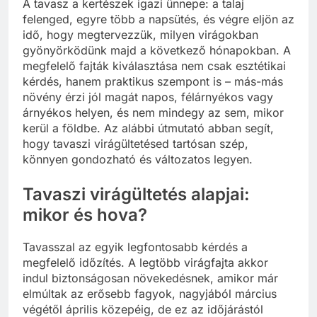
A tavasz a kertészek igazi ünnepe: a talaj
felenged, egyre több a napsütés, és végre eljön az
idő, hogy megtervezzük, milyen virágokban
gyönyörködünk majd a következő hónapokban. A
megfelelő fajták kiválasztása nem csak esztétikai
kérdés, hanem praktikus szempont is – más-más
növény érzi jól magát napos, félárnyékos vagy
árnyékos helyen, és nem mindegy az sem, mikor
kerül a földbe. Az alábbi útmutató abban segít,
hogy tavaszi virágültetésed tartósan szép,
könnyen gondozható és változatos legyen.
Tavaszi virágültetés alapjai:
mikor és hova?
Tavasszal az egyik legfontosabb kérdés a
megfelelő időzítés. A legtöbb virágfajta akkor
indul biztonságosan növekedésnek, amikor már
elmúltak az erősebb fagyok, nagyjából március
végétől április közepéig, de ez az időjárástól