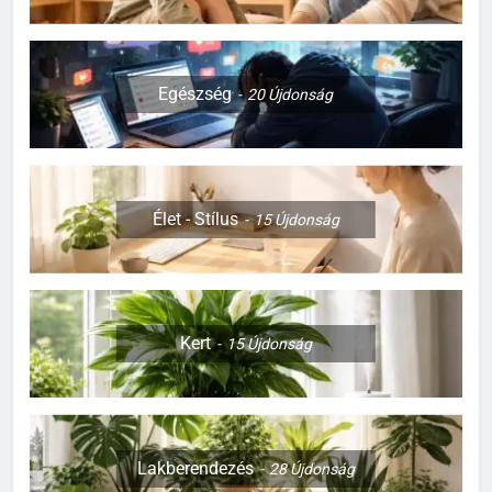
Egészség
20
Újdonság
Élet - Stílus
15
Újdonság
Kert
15
Újdonság
Lakberendezés
28
Újdonság