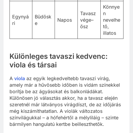
Könnye
Tavasz
n
Egynyá
Büdösk
Napos
vége–
nevelhe
ri
e
ősz
tő,
illatos
Különleges tavaszi kedvenc:
viola és társai
A
viola
az egyik legkedveltebb tavaszi virág,
amely már a hűvösebb időben is vidám színekkel
borítja be az ágyásokat és balkonládákat.
Különösen jó választás akkor, ha a tavasz elején
szeretnél már látványos virágdíszt, de az időjárás
még kiszámíthatatlan. A violák változatos
színvilágukkal – a hófehértől a mélyliláig – szinte
bármilyen hangulatú kertbe beilleszthetők.