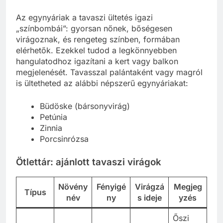
Az egynyáriak a tavaszi ültetés igazi
„színbombái”: gyorsan nőnek, bőségesen
virágoznak, és rengeteg színben, formában
elérhetők. Ezekkel tudod a legkönnyebben
hangulatodhoz igazítani a kert vagy balkon
megjelenését. Tavasszal palántaként vagy magról
is ültetheted az alábbi népszerű egynyáriakat:
Büdöske (bársonyvirág)
Petúnia
Zinnia
Porcsinrózsa
Ötlettár: ajánlott tavaszi virágok
Növény
Fényigé
Virágzá
Megjeg
Típus
név
ny
s ideje
yzés
Őszi