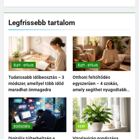
Legfrissebb tartalom
ÉLET - STÍLUS
ÉLET - STÍLUS
Tudatosabb időbeosztás – 3
Otthoni feltöltődés
módszer, amellyel több időd
egyszerűen – 4 szokás,
maradhat önmagadra
amely segíthet nyugodtabbá
tenni a mindennapokat
EGÉSZSÉG
KERT
Digitális túlterheltség a
Vitorlavirág gondozása