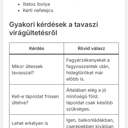
Illatos ibolya
Kerti nefelejcs
Gyakori kérdések a tavaszi
virágültetésről
Kérdés
Rövid válasz
Fagyérzékenyeket a
Mikor ültessek
fagyosszentek után,
tavasszal?
hidegtűrőket már
előbb is.
Általában elég a jó
Kell-e tápoldat frissen
minőségű föld;
ültetve?
tápoldat csak később
szükséges.
Igen, balkonládákban,
Lehet erkélyen is
cserepekben kiválóan