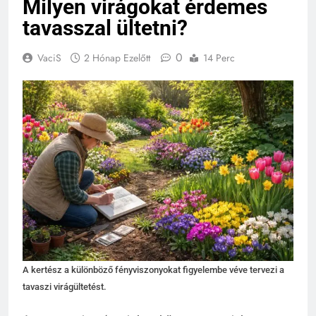
Milyen virágokat érdemes
tavasszal ültetni?
0
VaciS
2 Hónap Ezelőtt
14 Perc
A kertész a különböző fényviszonyokat figyelembe véve tervezi a
tavaszi virágültetést.