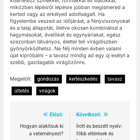
kísérletezz színekkel, formákkal és illatokkal,
miközben lépésről lépésre jobban megismered a
kerted vagy az erkélyed adottságait. Ha
figyelembe veszed az időjárást, a fényviszonyokat
és a talaj állapotát, illetve okosan kombinálod a
hagymásokat, évelőket és egynyáriakat, egész
szezonban látványos, élettel teli virágdíszben
gyönyörködhetsz. Ne félj minden évben valami
újat kipróbálni – a tavasz mindig ad egy új esélyt a
szebb, gazdagabb virágözönre.
Megjelölt:
gondozás
kertészkedés
tavasz
ültetés
virágok
Előző:
Következő:
Bejegyzés
navigáció
Hogyan alakítsuk ki
Írott és beszélt nyelv:
a veteményest?
főbb eltérések és