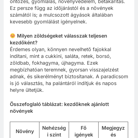
öntözés, gyomlálás, növényvédelem, betakarítás.
Ez persze függ az időjárástól és a növények
számától is; a mulcsozott ágyások általában
kevesebb gyomlálást igényelnek.
Milyen zöldségeket válasszak teljesen
kezdőként?
Érdemes olyan, könnyen nevelhető fajokkal
indítani, mint a cukkini, saláta, retek, borsó,
zöldbab, fokhagyma, újhagyma. Ezek
megbízhatóan teremnek, gyorsan visszajelzést
adnak, és sikerélményt biztosítanak. A paradicsom
is jó választás, ha palántáról indítjuk és napos
helyre ültetjük.
Összefoglaló táblázat: kezdőknek ajánlott
növények
Nehézség
Fő
Megjegyz
Növény
i szint
igények
és