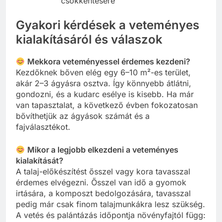
csökkentésére
Gyakori kérdések a veteményes
kialakításáról és válaszok
Mekkora veteményessel érdemes kezdeni?
Kezdőknek bőven elég egy 6–10 m²-es terület,
akár 2–3 ágyásra osztva. Így könnyebb átlátni,
gondozni, és a kudarc esélye is kisebb. Ha már
van tapasztalat, a következő évben fokozatosan
bővíthetjük az ágyások számát és a
fajválasztékot.
Mikor a legjobb elkezdeni a veteményes
kialakítását?
A talaj-előkészítést ősszel vagy kora tavasszal
érdemes elvégezni. Ősszel van idő a gyomok
irtására, a komposzt bedolgozására, tavasszal
pedig már csak finom talajmunkákra lesz szükség.
A vetés és palántázás időpontja növényfajtól függ: