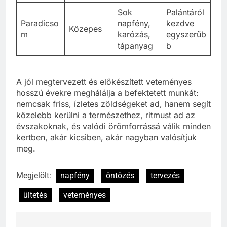
Sok
Palántáról
Paradicso
napfény,
kezdve
Közepes
m
karózás,
egyszerűb
tápanyag
b
A jól megtervezett és előkészített veteményes
hosszú évekre meghálálja a befektetett munkát:
nemcsak friss, ízletes zöldségeket ad, hanem segít
közelebb kerülni a természethez, ritmust ad az
évszakoknak, és valódi örömforrássá válik minden
kertben, akár kicsiben, akár nagyban valósítjuk
meg.
Megjelölt:
napfény
öntözés
tervezés
ültetés
veteményes