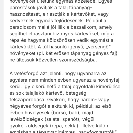
növényeket ültetünk egymás közelébe. Egyes
párosítások javítják a talaj tápanyag-
hasznosítását, elriasztják a kártevőket, vagy
kedveznek egymás fejlődésének. Például a
paradicsom mellé jól illik a bazsalikom, amely
segíthet elriasztani bizonyos kártevőket, míg a
répa és hagyma kölcsönösen védik egymást a
kártevőktől. A túl hasonló igényű, „versengő”
növényeket (pl. két erősen tápanyagigényes faj)
ne ültessük közvetlen szomszédságba.
A vetésforgó azt jelenti, hogy ugyanarra az
ágyásra nem minden évben ugyanaz a növényfaj
kerül. Így elkerülhető a talaj egyoldalú kimerülése
és sok talajlakó kártevő, betegség
felszaporodása. Gyakori, hogy három- vagy
négyéves forgót alakítunk ki, például: az első
évben hüvelyesek (borsó, bab), majd
levélzöldségek (saláta, spenót), végül
gyökérzöldségek (répa, cékla), illetve külön
ágyásban a tápanyagigényes „nagyfogyasztók”