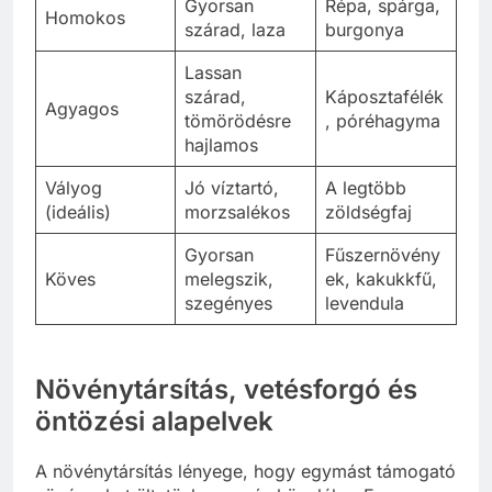
Gyorsan
Répa, spárga,
Homokos
szárad, laza
burgonya
Lassan
szárad,
Káposztafélék
Agyagos
tömörödésre
, póréhagyma
hajlamos
Vályog
Jó víztartó,
A legtöbb
(ideális)
morzsalékos
zöldségfaj
Gyorsan
Fűszernövény
Köves
melegszik,
ek, kakukkfű,
szegényes
levendula
Növénytársítás, vetésforgó és
öntözési alapelvek
A növénytársítás lényege, hogy egymást támogató