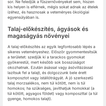
sor. Ne feledjük a fűszernövényeket sem, hiszen
kis helyen is elférnek, mégis sokat adnak az ételek
ízéhez, és hasznosak a veteményes ökológiai
egyensúlyában is.
Talaj-előkészítés, ágyások és
magaságyás növényei
A talaj-előkészítés az egyik legfontosabb lépés a
sikeres veteményeshez. Először gyommentesítsük
a területet: szedjük ki a tarackos gyomokat
gyökerestül, mert később sok bosszúságot
okozhatnak. Ezután ásással vagy ásóvillázással
lazítsuk fel a talajt, és dolgozzunk bele érett
komposztot vagy istállótrágyát. A jó szerkezetű
talaj morzsalékos, nem túl kötött, nem is túl
homokos; ha szükséges, javíthatjuk homokkal (a
túl kötött, agyagos földet) vagy komposzttal (a túl
gyenge, homokos talajt).