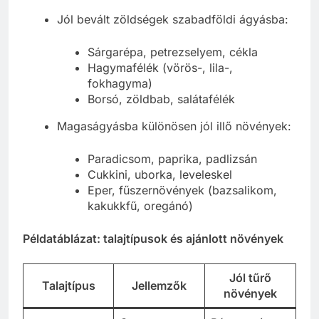
Jól bevált zöldségek szabadföldi ágyásba:
Sárgarépa, petrezselyem, cékla
Hagymafélék (vörös-, lila-,
fokhagyma)
Borsó, zöldbab, salátafélék
Magaságyásba különösen jól illő növények:
Paradicsom, paprika, padlizsán
Cukkini, uborka, leveleskel
Eper, fűszernövények (bazsalikom,
kakukkfű, oregánó)
Példatáblázat: talajtípusok és ajánlott növények
Jól tűrő
Talajtípus
Jellemzők
növények