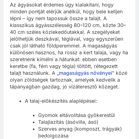
Az ágyásokat érdemes úgy kialakítani, hogy
minden pontját elérjük anélkül, hogy bele kelljen
lépni – így nem tapossuk össze a talajt. A
klasszikus ágyásszélesség 80–120 cm, közte 30–
40 cm széles közlekedőutakkal. A szegélyeket
jelölhetjük deszkával, téglával, vagy egyszerűen
csak jól látható földperemmel. A magaságyás
különösen hasznos, ha rossz a kert talaja, vagy ha
szeretnénk kímélni a hátunkat: ebben esetben
keretbe (fa, fém vagy tégla) töltött, rétegezett
talajt használunk. A „
magaságyás növényei
” közé
olyan zöldségek tartoznak, amelyek kedvelik a
tápanyagban gazdag, jó vízáteresztő közeget.
A talaj-előkészítés alaplépései:
Gyomok eltávolítása gyökerestül
Talajlazítás (ásóvilla, ásó)
Szerves anyag (komposzt, trágyák)
bedolgozása