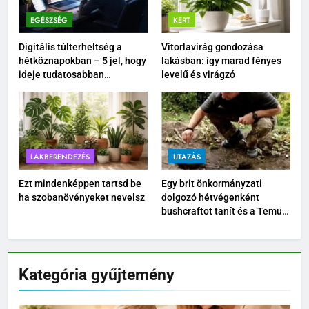
EGÉSZSÉG
KERT
Digitális túlterheltség a
Vitorlavirág gondozása
hétköznapokban – 5 jel, hogy
lakásban: így marad fényes
ideje tudatosabban
levelű és virágzó
kikapcsolódnod
LAKBERENDEZÉS
UTAZÁS
Ezt mindenképpen tartsd be
Egy brit önkormányzati
ha szobanövényeket nevelsz
dolgozó hétvégenként
bushcraftot tanít és a Temu
kültéri felszereléseit teszteli
Kategória gyűjtemény