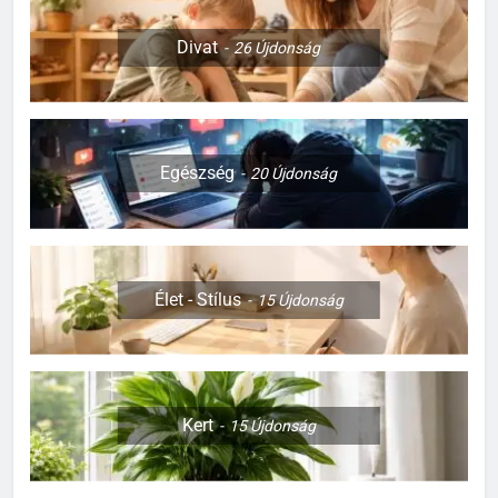
Divat
26
Újdonság
Egészség
20
Újdonság
Élet - Stílus
15
Újdonság
Kert
15
Újdonság