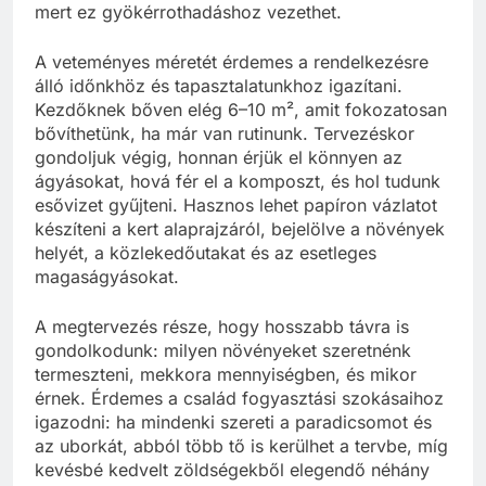
mert ez gyökérrothadáshoz vezethet.
A veteményes méretét érdemes a rendelkezésre
álló időnkhöz és tapasztalatunkhoz igazítani.
Kezdőknek bőven elég 6–10 m², amit fokozatosan
bővíthetünk, ha már van rutinunk. Tervezéskor
gondoljuk végig, honnan érjük el könnyen az
ágyásokat, hová fér el a komposzt, és hol tudunk
esővizet gyűjteni. Hasznos lehet papíron vázlatot
készíteni a kert alaprajzáról, bejelölve a növények
helyét, a közlekedőutakat és az esetleges
magaságyásokat.
A megtervezés része, hogy hosszabb távra is
gondolkodunk: milyen növényeket szeretnénk
termeszteni, mekkora mennyiségben, és mikor
érnek. Érdemes a család fogyasztási szokásaihoz
igazodni: ha mindenki szereti a paradicsomot és
az uborkát, abból több tő is kerülhet a tervbe, míg
kevésbé kedvelt zöldségekből elegendő néhány