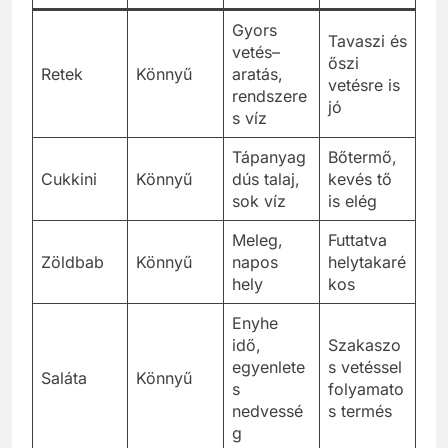
Gyors
Tavaszi és
vetés–
őszi
Retek
Könnyű
aratás,
vetésre is
rendszere
jó
s víz
Tápanyag
Bőtermő,
Cukkini
Könnyű
dús talaj,
kevés tő
sok víz
is elég
Meleg,
Futtatva
Zöldbab
Könnyű
napos
helytakaré
hely
kos
Enyhe
idő,
Szakaszo
egyenlete
s vetéssel
Saláta
Könnyű
s
folyamato
nedvessé
s termés
g