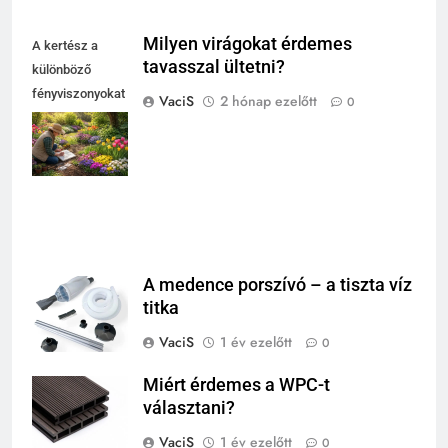
Milyen virágokat érdemes
A kertész a
tavasszal ültetni?
különböző
fényviszonyokat
VaciS
2 hónap ezelőtt
0
figyelembe véve
tervezi a tavaszi
virágültetést.
A medence porszívó – a tiszta víz
titka
VaciS
1 év ezelőtt
0
Miért érdemes a WPC-t
választani?
VaciS
1 év ezelőtt
0