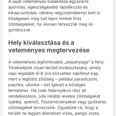
A saját veteményes kialakítása egyszerre
spórolás, egészségesebb táplálkozás és
kikapcsolódás: néhány négyzetméternyi kert is
bőségesen meg tud lepni minket friss
zöldségekkel, ha okosan tervezzük meg és
gondozzuk.
Hely kiválasztása és a
veteményes megtervezése
A veteményes legfontosabb „alapanyaga” a fény.
Törekedjünk olyan terület kiválasztására, amely
napi legalább 6–8 óra közvetlen napfényt kap,
mert a legtöbb zöldség – például paradicsom,
paprika, uborka – ezt igényli a bőséges
terméshez. Ha csak félárnyékos rész áll
rendelkezésre, oda inkább leveles zöldségeket
(saláta, spenót), fűszernövényeket vagy gyökeres
zöldségeket tervezzünk. Ügyeljünk rá, hogy a
terület ne legyen állandóan vizes, pangó vizes,