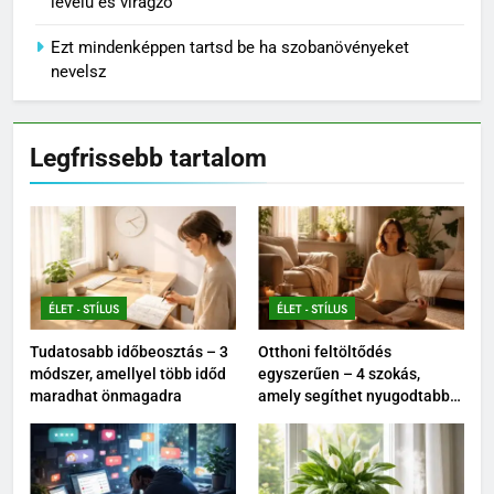
levelű és virágzó
Ezt mindenképpen tartsd be ha szobanövényeket
nevelsz
Legfrissebb tartalom
ÉLET - STÍLUS
ÉLET - STÍLUS
Tudatosabb időbeosztás – 3
Otthoni feltöltődés
módszer, amellyel több időd
egyszerűen – 4 szokás,
maradhat önmagadra
amely segíthet nyugodtabbá
tenni a mindennapokat