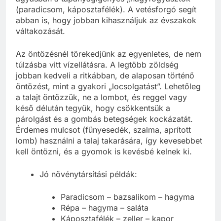
(paradicsom, káposztafélék). A vetésforgó segít
abban is, hogy jobban kihasználjuk az évszakok
váltakozását.
Az öntözésnél törekedjünk az egyenletes, de nem
túlzásba vitt vízellátásra. A legtöbb zöldség
jobban kedveli a ritkábban, de alaposan történő
öntözést, mint a gyakori „locsolgatást”. Lehetőleg
a talajt öntözzük, ne a lombot, és reggel vagy
késő délután tegyük, hogy csökkentsük a
párolgást és a gombás betegségek kockázatát.
Érdemes mulcsot (fűnyesedék, szalma, aprított
lomb) használni a talaj takarására, így kevesebbet
kell öntözni, és a gyomok is kevésbé kelnek ki.
Jó növénytársítási példák:
Paradicsom – bazsalikom – hagyma
Répa – hagyma – saláta
Káposztafélék – zeller – kapor