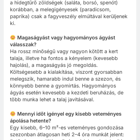
a hidegtűrő zöldségek (saláta, borsó, spenót)
korábban, a melegigényesek (paradicsom,
paprika) csak a fagyveszély elmúltával kerüljenek
ki.
Magaságyást vagy hagyományos ágyást
válasszak?
Ha rossz minőségű vagy nagyon kötött a kert
talaja, illetve ha fontos a kényelem (kevesebb
hajolás), a magaságyás jó megoldás.
Költségesebb a kialakítása, viszont gyorsabban
melegszik, hamarabb indul benne a szezon, és
könnyebb benne a gyomirtás. Hagyományos
ágyás esetén kevesebb a kezdeti beruházás, de
több munka lehet a talaj javításával.
Mennyi időt igényel egy kisebb veteményes
ápolása hetente?
Egy kisebb, 6–10 m²-es veteményes gondozása
szezonban átlagosan heti 2–4 óra munkát jelent: