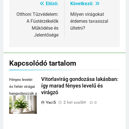
Előző:
Következő:
Bejegyzés
navigáció
Otthoni Tűzvédelem:
Milyen virágokat
A Füstérzékelők
érdemes tavasszal
Működése és
ültetni?
Jelentősége
Kapcsolódó tartalom
Vitorlavirág gondozása lakásban:
Fényes levelei
így marad fényes levelű és
és fehér virágai
virágzó
hangsúlyozzák a
lakás elegáns
VaciS
2 hét ezelőtt
0
megjelenését.