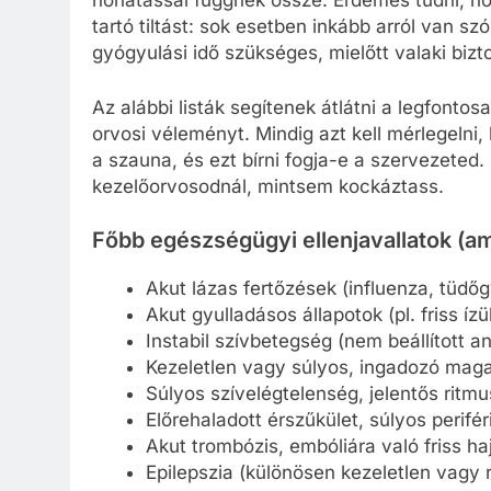
hőhatással függnek össze. Érdemes tudni, ho
tartó tiltást: sok esetben inkább arról van sz
gyógyulási idő szükséges, mielőtt valaki biz
Az alábbi listák segítenek átlátni a legfontos
orvosi véleményt. Mindig azt kell mérlegelni,
a szauna, és ezt bírni fogja-e a szervezeted
kezelőorvosodnál, mintsem kockáztass.
Főbb egészségügyi ellenjavallatok (am
Akut lázas fertőzések (influenza, tüdő
Akut gyulladásos állapotok (pl. friss íz
Instabil szívbetegség (nem beállított ang
Kezeletlen vagy súlyos, ingadozó ma
Súlyos szívelégtelenség, jelentős ritm
Előrehaladott érszűkület, súlyos perifé
Akut trombózis, embóliára való friss ha
Epilepszia (különösen kezeletlen vagy r