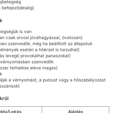
ájbetegség
s befejeződéséig)
k
tegségük is van
an csak orvosi jóváhagyással, óvatosan)
ben szenvedők, még ha beállított az állapotuk
dmények esetén a hőérzet is torzulhat)
s levegő provokálhat panaszokat)
 vérnyomásban szenvedők
ndszer terhelése eleve magas)
k
lják a vérnyomást, a pulzust vagy a hőszabályozást
esszánsok)
król
lda/Leírás
Ajánlás