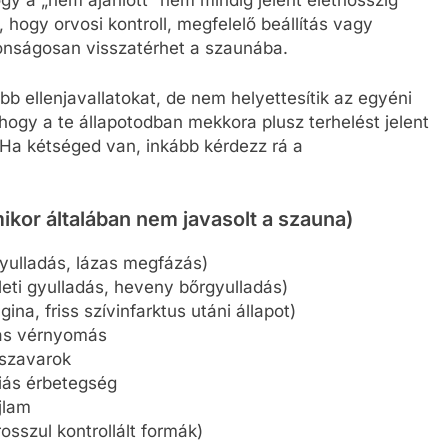
gy a „nem ajánlott” nem mindig jelent élethosszig
ó, hogy orvosi kontroll, megfelelő beállítás vagy
tonságosan visszatérhet a szaunába.
abb ellenjavallatokat, de nem helyettesítik az egyéni
 hogy a te állapotodban mekkora plusz terhelést jelent
. Ha kétséged van, inkább kérdezz rá a
ikor általában nem javasolt a szauna)
gyulladás, lázas megfázás)
ületi gyulladás, heveny bőrgyulladás)
ina, friss szívinfarktus utáni állapot)
gas vérnyomás
uszavarok
riás érbetegség
jlam
osszul kontrollált formák)