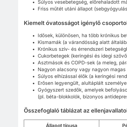
Súlyos vesebetegség, előrehaladott m
Friss műtét utáni állapot (sebgyógyulá
Kiemelt óvatosságot igénylő csoporto
Idősek, különösen, ha több krónikus be
Kismamák (a várandósság alatt általáb
Krónikus szív- és érrendszeri betegség
Cukorbetegek (keringési és idegi szövő
Asztmások és COPD-sek (a meleg, párá
Nagyon alacsony vagy nagyon magas
Súlyos elhízással élők (a keringési re
Erősen legyengült, alultáplált személye
Gyógyszert szedők, amelyek befolyáso
(pl. béta-blokkolók, bizonyos antidepr
Összefoglaló táblázat az ellenjavallato
Állapot típusa
Pé