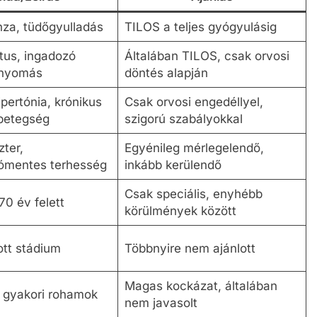
nza, tüdőgyulladás
TILOS a teljes gyógyulásig
ktus, ingadozó
Általában TILOS, csak orvosi
nyomás
döntés alapján
hipertónia, krónikus
Csak orvosi engedéllyel,
betegség
szigorú szabályokkal
zter,
Egyénileg mérlegelendő,
ómentes terhesség
inkább kerülendő
Csak speciális, enyhébb
 70 év felett
körülmények között
ott stádium
Többnyire nem ajánlott
Magas kockázat, általában
, gyakori rohamok
nem javasolt