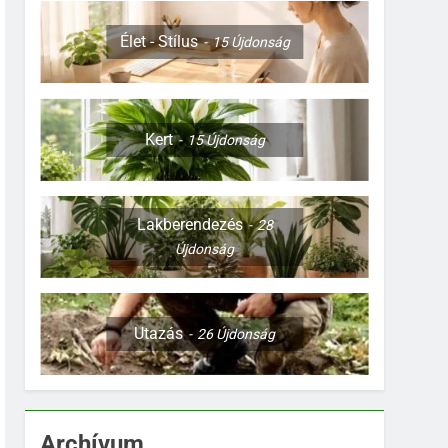
Élet - Stílus
15
Újdonság
Kert
15
Újdonság
Lakberendezés
28
Újdonság
Utazás
26
Újdonság
Archívum