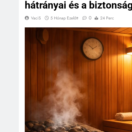
hátrányai és a biztonsá
0
VaciS
5 Hónap Ezelőtt
24 Perc