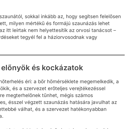
 szaunától, sokkal inkább az, hogy segítsen felelősen
lett, milyen mértékű és formájú szaunázás lehet
 itt leírtak nem helyettesítik az orvosi tanácsot –
érdéseket tegyél fel a háziorvosodnak vagy
: előnyök és kockázatok
 hőterhelés éri: a bőr hőmérséklete megemelkedik, a
zökik, és a szervezet erőteljes verejtékezéssel
sőre megterhelőnek tűnhet, mégis számos
res, ésszel végzett szaunázás hatására javulhat az
ettebbé válhat, és a szervezet hatékonyabban
a.