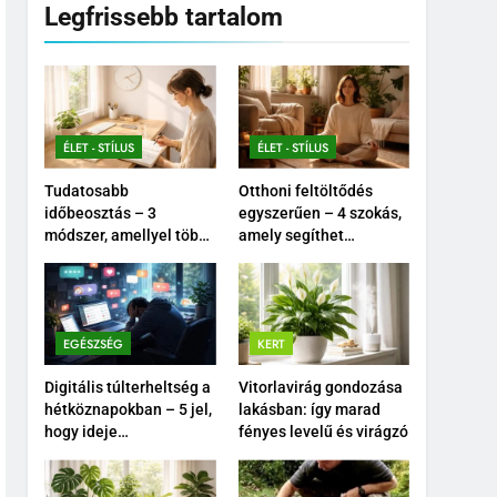
Legfrissebb tartalom
ÉLET - STÍLUS
ÉLET - STÍLUS
Tudatosabb
Otthoni feltöltődés
időbeosztás – 3
egyszerűen – 4 szokás,
módszer, amellyel több
amely segíthet
időd maradhat
nyugodtabbá tenni a
önmagadra
mindennapokat
EGÉSZSÉG
KERT
Digitális túlterheltség a
Vitorlavirág gondozása
hétköznapokban – 5 jel,
lakásban: így marad
hogy ideje
fényes levelű és virágzó
tudatosabban
kikapcsolódnod