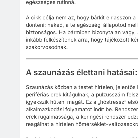
egészséges rutinná.
A cikk célja nem az, hogy bárkit elriasszon a
dönteni: neked, a te egészségi állapotod mel
biztonságos. Ha bármiben bizonytalan vagy, az
inkább felkészítenek arra, hogy tájékozott k
szakorvosodnak.
A szaunázás élettani hatásai
Szaunázás közben a testet hirtelen, jelentős
perifériás erek kitágulnak, a pulzusszám fels
igyekszik hűteni magát. Ez a „hőstressz” el
alkalmazkodási folyamatot indít be. Rendsze
erek rugalmassága, a keringési rendszer edz
reagálhat a hirtelen hőmérséklet-változásokr