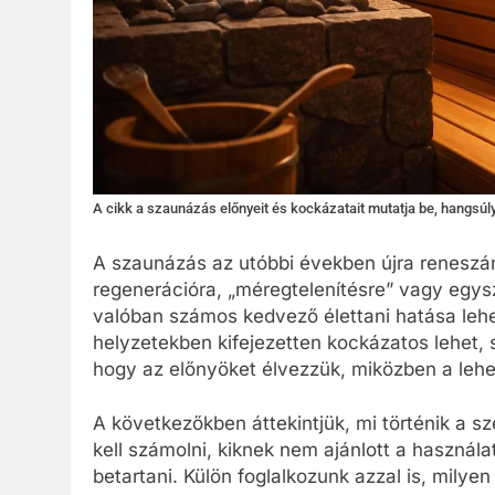
A cikk a szaunázás előnyeit és kockázatait mutatja be, hangsúl
A szaunázás az utóbbi években újra reneszáns
regenerációra, „méregtelenítésre” vagy egy
valóban számos kedvező élettani hatása lehet,
helyzetekben kifejezetten kockázatos lehet, s
hogy az előnyöket élvezzük, miközben a lehe
A következőkben áttekintjük, mi történik a 
kell számolni, kiknek nem ajánlott a használ
betartani. Külön foglalkozunk azzal is, milye