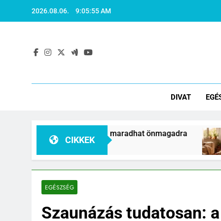
Ugrás
2026.08.06.
9:05:56 AM
a
tartalomra
DIVAT
EGÉ
yel több időd maradhat önmagadra
Otthoni fe
CIKKEK
1 Hét Ezelőtt
EGÉSZSÉG
Szaunázás tudatosan: a