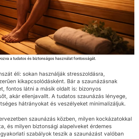
yozva a tudatos és biztonságos használat fontosságát.
zát éli: sokan használják stresszoldásra,
szerűen kikapcsolódásként. Bár a szaunázásnak
 fontos látni a másik oldalt is: bizonyos
őt, akár ellenjavallt. A tudatos szaunázás lényege,
tséges hátrányokat és veszélyeket minimalizáljuk.
szervezetben szaunázás közben, milyen kockázatokkal
ata, és milyen biztonsági alapelveket érdemes
n gyakorlati szabályok teszik a szaunázást valóban