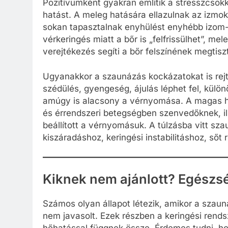
Pozitívumként gyakran említik a stresszcsökk
hatást. A meleg hatására ellazulnak az izmok
sokan tapasztalnak enyhülést enyhébb izom- 
vérkeringés miatt a bőr is „felfrissülhet”, 
verejtékezés segíti a bőr felszínének megtisz
Ugyanakkor a szaunázás kockázatokat is rejt
szédülés, gyengeség, ájulás léphet fel, külö
amúgy is alacsony a vérnyomása. A magas hő 
és érrendszeri betegségben szenvedőknek, il
beállított a vérnyomásuk. A túlzásba vitt sz
kiszáradáshoz, keringési instabilitáshoz, sőt
Kiknek nem ajánlott? Egészsé
Számos olyan állapot létezik, amikor a szau
nem javasolt. Ezek részben a keringési rendsz