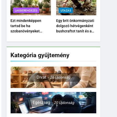
LAKBERENDEZÉS
UTAZÁS
Ezt mindenképpen
Egy brit önkormányzati
tartsd be ha
dolgozó hétvégenként
szobanövényeket
bushcraftot tanít és a
nevelsz
Temu kültéri
felszereléseit teszteli
Kategória gyűjtemény
Divat
26
Újdonság
Egészség
20
Újdonság