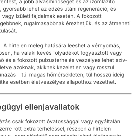
entést, a jobb alvásminőséget és az izomlazító
, gyorsabb lehet az edzés utáni regeneráció, és
vagy ízületi fájdalmak esetén. A fokozott
melegebbnek, rugalmasabbnak érezhetjük, és az átmeneti
tulását.
. A hirtelen meleg hatására leeshet a vérnyomás,
nösen, ha valaki kevés folyadékot fogyasztott vagy
és a fokozott pulzusterhelés veszélyes lehet szív-
letve azoknak, akiknek kezeletlen vagy rosszul
aunázás – túl magas hőmérsékleten, túl hosszú ideig –
 ritka esetben életveszélyes állapothoz vezethet.
gügyi ellenjavallatok
názás csak fokozott óvatossággal vagy egyáltalán
erre rótt extra terheléssel, részben a hirtelen