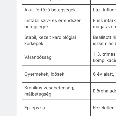
Akut fertőző betegségek
Láz, influe
Instabil szív- és érrendszeri
Friss infar
betegségek
magas vér
Stabil, kezelt kardiológiai
Beállított 
kórképek
iszkémiás 
1–3. trimes
Várandósság
komplikáci
Gyermekek, idősek
6 év alatt,
Krónikus vesebetegség,
Előrehalad
májbetegség
Epilepszia
Kezeletlen