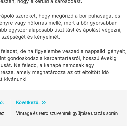
részen, hogy elkerüld a károsodást.
rápoló szereket, hogy megőrizd a bőr puhaságát és
ényre vagy hőforrás mellé, mert a bőr gyorsabban
bb egyszer alaposabb tisztítást és ápolást végezni,
 szépségét és kényelmét.
eladat, de ha figyelembe veszed a nappalid igényeit,
mint gondoskodsz a karbantartásról, hosszú évekig
ílusát. Ne feledd, a kanapé nemcsak egy
észe, amely meghatározza az ott eltöltött idő
st kívánunk!
ő:
Következő:
ez
Vintage és retro szuvenírek gyűjtése utazás során