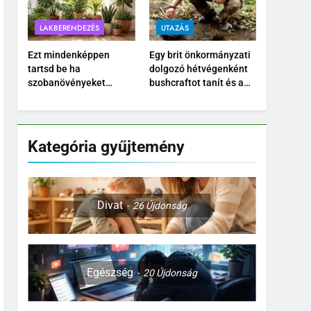
LAKBERENDEZÉS
UTAZÁS
Ezt mindenképpen
Egy brit önkormányzati
tartsd be ha
dolgozó hétvégenként
szobanövényeket
bushcraftot tanít és a
nevelsz
Temu kültéri
felszereléseit teszteli
Kategória gyűjtemény
Divat
26
Újdonság
Egészség
20
Újdonság