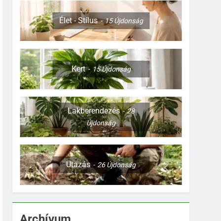
Élet - Stílus
15
Újdonság
Kert
15
Újdonság
Lakberendezés
28
Újdonság
Utazás
26
Újdonság
Archívum