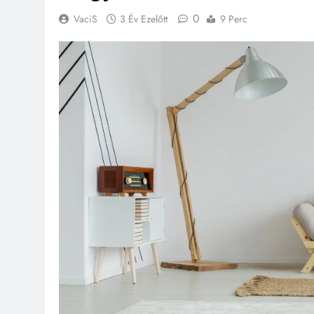
0
VaciS
3 Év Ezelőtt
9 Perc