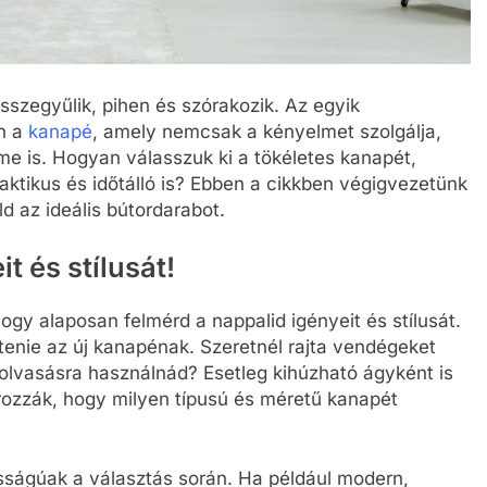
sszegyűlik, pihen és szórakozik. Az egyik
n a
kanapé
, amely nemcsak a kényelmet szolgálja,
e is. Hogyan válasszuk ki a tökéletes kanapét,
aktikus és időtálló is? Ebben a cikkben végigvezetünk
 az ideális bútordarabot.
t és stílusát!
hogy alaposan felmérd a nappalid igényeit és stílusát.
ltenie az új kanapénak. Szeretnél rajta vendégeket
 olvasásra használnád? Esetleg kihúzható ágyként is
rozzák, hogy milyen típusú és méretű kanapét
tosságúak a választás során. Ha például modern,