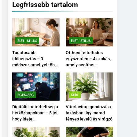
Legfrissebb tartalom
ÉLET - STÍLUS
ÉLET - STÍLUS
Tudatosabb
Otthoni feltöltődés
időbeosztás – 3
egyszerűen – 4 szokás,
módszer, amellyel több
amely segíthet
időd maradhat
nyugodtabbá tenni a
önmagadra
mindennapokat
EGÉSZSÉG
KERT
Digitális túlterheltség a
Vitorlavirág gondozása
hétköznapokban – 5 jel,
lakásban: így marad
hogy ideje
fényes levelű és virágzó
tudatosabban
kikapcsolódnod