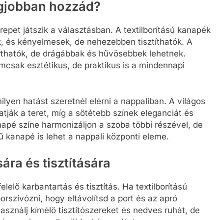
legjobban hozzád?
epet játszik a választásban. A textilborítású kanapék
k, és kényelmesek, de nehezebben tisztíthatók. A
rthatók, de drágábbak és hűvösebbek lehetnek.
csak esztétikus, de praktikus is a mindennapi
ilyen hatást szeretnél elérni a nappaliban. A világos
ják a teret, míg a sötétebb színek eleganciát és
apé színe harmonizáljon a szoba többi részével, de
nű kanapé is lehet a nappali központi eleme.
ra és tisztítására
elő karbantartás és tisztítás. Ha textilborítású
szívózni, hogy eltávolítsd a port és az apró
asználj kímélő tisztítószereket és nedves ruhát, de