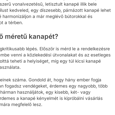
erű vonalvezetésű, letisztult kanapé illik bele
tílust kedveled, egy díszesebb, párnázott kanapé lehet
é harmonizáljon a már meglévő bútorokkal és
t a térben.
lő méretű kanapét?
kritikusabb lépés. Először is mérd le a rendelkezésre
elembe venni a közlekedési útvonalakat és az esetleges
lttá teheti a helyiséget, míg egy túl kicsi kanapé
asználata.
einek száma. Gondold át, hogy hány ember fogja
ran fogadsz vendégeket, érdemes egy nagyobb, több
-hárman használjátok, egy kisebb, két- vagy
rdemes a kanapé kényelmét is kipróbálni vásárlás
ámára megfelelő lesz.