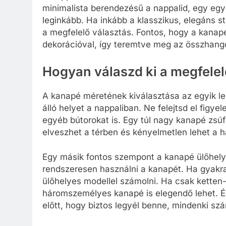
minimalista berendezésű a nappalid, egy egysz
leginkább. Ha inkább a klasszikus, elegáns s
a megfelelő választás. Fontos, hogy a kanap
dekorációval, így teremtve meg az összhango
Hogyan válaszd ki a megfele
A kanapé méretének kiválasztása az egyik leg
álló helyet a nappaliban. Ne felejtsd el figy
egyéb bútorokat is. Egy túl nagy kanapé zsúfo
elveszhet a térben és kényelmetlen lehet a h
Egy másik fontos szempont a kanapé ülőhely
rendszeresen használni a kanapét. Ha gyak
ülőhelyes modellel számolni. Ha csak ketten
háromszemélyes kanapé is elegendő lehet. É
előtt, hogy biztos legyél benne, mindenki sz