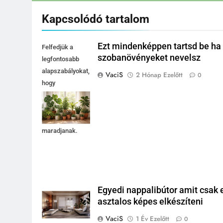
Kapcsolódó tartalom
Ezt mindenképpen tartsd be ha
Felfedjük a
szobanövényeket nevelsz
legfontosabb
alapszabályokat,
VaciS
2 Hónap Ezelőtt
0
hogy
szobanövényeid
hosszú távon
egészségesek
maradjanak.
Egyedi nappalibútor amit csak 
asztalos képes elkészíteni
VaciS
1 Év Ezelőtt
0