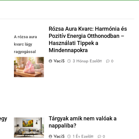
Rózsa Aura Kvarc: Harmónia és
Pozitív Energia Otthonodban –
A rózsa aura
Használati Tippek a
kvarc lágy
Mindennapokra
ragyogással
teremti meg a
VaciS
3 Hónap Ezelőtt
0
szeretet és béke
otthonát.
egy
Tárgyak amik nem valóak a
nappaliba?
VaciS
1 Év Ezelőtt
0