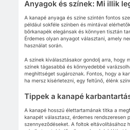
Anyagok és színek: Mi illik 
A kanapé anyaga és színe szintén fontos szer
például sokféle színben és mintával elérhető
bőrkanapék elegánsak és könnyen tisztán ta
Érdemes olyan anyagot választani, amely nem
használat során.
A színek kiválasztásakor gondolj arra, hogy m
színek tágasabbá és könnyedebbé varázsolhat
meghittséget sugároznak. Fontos, hogy a kan
ha mersz kísérletezni, egy feltűnő, élénk szí
Tippek a kanapé karbantartásá
A kanapé hosszú élettartamának titka a megfel
kanapét választasz, érdemes rendszeresen por
szennyeződéseket. A foltok eltávolításához h