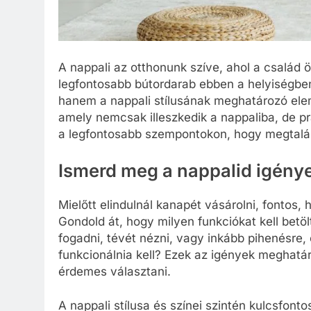
A nappali az otthonunk szíve, ahol a család ö
legfontosabb bútordarab ebben a helyiségbe
hanem a nappali stílusának meghatározó elem
amely nemcsak illeszkedik a nappaliba, de pr
a legfontosabb szempontokon, hogy megtaláld
Ismerd meg a nappalid igényei
Mielőtt elindulnál kanapét vásárolni, fontos, 
Gondold át, hogy milyen funkciókat kell betö
fogadni, tévét nézni, vagy inkább pihenésre,
funkcionálnia kell? Ezek az igények meghatá
érdemes választani.
A nappali stílusa és színei szintén kulcsfon