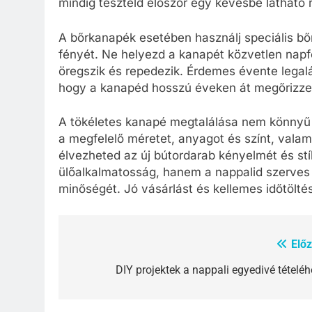
mindig teszteld először egy kevésbé látható 
A bőrkanapék esetében használj speciális bő
fényét. Ne helyezd a kanapét közvetlen napf
öregszik és repedezik. Érdemes évente legalá
hogy a kanapéd hosszú éveken át megőrizze
A tökéletes kanapé megtalálása nem könnyű f
a megfelelő méretet, anyagot és színt, vala
élvezheted az új bútordarab kényelmét és st
ülőalkalmatosság, hanem a nappalid szerves r
minőségét. Jó vásárlást és kellemes időtölté
Előz
Bejegyzés
navigáció
DIY projektek a nappali egyedivé tételéh