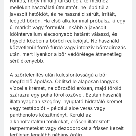
Fontos, hogy mindig tartsd be a termékhez
mellékelt használati útmutatót: ne lépd túl a
javasolt hatóidőt, és ne használd sérült, irritált,
leégett bőrön. Ha első alkalommal próbálsz ki egy
új márkát vagy formulát, inkább a javasolt
időintervallum alacsonyabb határát válaszd, és
figyeld közben a bőröd reakcióját. Ne használd
közvetlenül forró fürdő vagy intenzív bőrradírozás
után, mert ilyenkor a bőr védőrétege átmenetileg
sérülékenyebb.
A szőrtelenítés után kulcsfontosságú a bőr
megfelelő ápolása. Öblítsd le alaposan langyos
vízzel a krémet, ne dörzsöld erősen, majd töröld
szárazra egy puha törölközővel. Ezután használj
illatanyagban szegény, nyugtató hidratáló krémet
vagy testápolót – például aloe verás vagy
panthenolos készítményt. Kerüld az
alkoholtartalmú tonikokat, erősen illatosított
testpermeteket vagy dezodorokat a frissen kezelt
területen legalább néhány óráig.