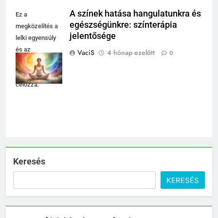
A színek hatása hangulatunkra és
Ez a
egészségünkre: színterápia
megközelítés a
jelentősége
lelki egyensúly
és az
VaciS
4 hónap ezelőtt
0
energiaszint
támogatását
célozza.
Keresés
KERESÉS