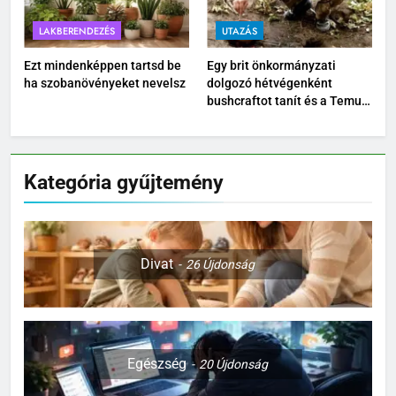
LAKBERENDEZÉS
UTAZÁS
Ezt mindenképpen tartsd be
Egy brit önkormányzati
ha szobanövényeket nevelsz
dolgozó hétvégenként
bushcraftot tanít és a Temu
kültéri felszereléseit teszteli
Kategória gyűjtemény
Divat
26
Újdonság
Egészség
20
Újdonság