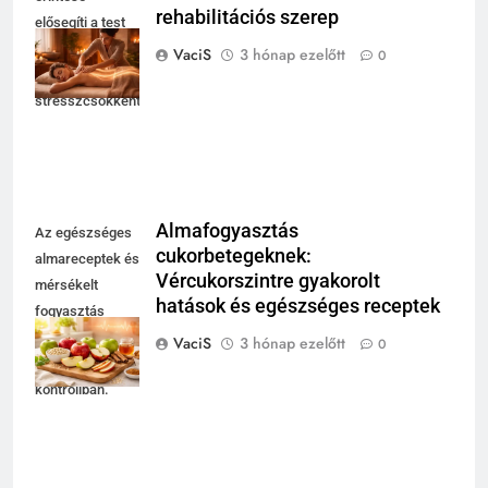
rehabilitációs szerep
elősegíti a test
öngyógyító
VaciS
3 hónap ezelőtt
0
folyamatait és a
stresszcsökkentést.
Almafogyasztás
Az egészséges
cukorbetegeknek:
almareceptek és
Vércukorszintre gyakorolt
mérsékelt
hatások és egészséges receptek
fogyasztás
segíthet a
VaciS
3 hónap ezelőtt
0
vércukor
kontrollban.