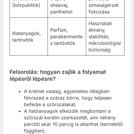
(bőrpuhítók)
sheavaj,
simaságérzet
panthenol
fokozása
Használati
Parfüm,
élmény,
Illatanyagok,
parabénmente
stabilitás,
tartósítók
s tartósítók
mikrobiológiai
biztonság
Felsorolás: hogyan zajlik a folyamat
lépésről lépésre?
A krémet vastag, egyenletes rétegben
felviszed a száraz bőrre, hogy teljesen
befedje a szőrszálakat.
A hatóanyagok elkezdik megbontani a
szőrszál keratin szerkezetét, ami néhány
perctől akár 10 percig is eltarthat (terméktől
függően).