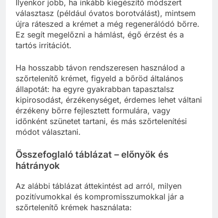
Ilyenkor jobb, ha inkább kiegészítő módszert
választasz (például óvatos borotválást), mintsem
újra ráteszed a krémet a még regenerálódó bőrre.
Ez segít megelőzni a hámlást, égő érzést és a
tartós irritációt.
Ha hosszabb távon rendszeresen használod a
szőrtelenítő krémet, figyeld a bőröd általános
állapotát: ha egyre gyakrabban tapasztalsz
kipirosodást, érzékenységet, érdemes lehet váltani
érzékeny bőrre fejlesztett formulára, vagy
időnként szünetet tartani, és más szőrtelenítési
módot választani.
Összefoglaló táblázat – előnyök és
hátrányok
Az alábbi táblázat áttekintést ad arról, milyen
pozitívumokkal és kompromisszumokkal jár a
szőrtelenítő krémek használata: