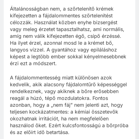
Általánosságban nem, a szőrtelenítő krémek
kifejezetten a fájdalommentes szőrtelenítést
célozzák. Használat közben enyhe bizsergést
vagy meleg érzetet tapasztalhatsz, ami normális,
amíg nem válik kifejezetten égő, csípő érzéssé.
Ha ilyet érzel, azonnal mosd le a krémet bő,
langyos vízzel. A gyantához vagy epiláláshoz
képest a legtöbb ember sokkal kényelmesebbnek
érzi ezt a módszert.
A fájdalommentesség miatt különösen azok
kedvelik, akik alacsony fájdalomtűrő képességgel
rendelkeznek, vagy akiknek a bőre erősebben
reagál a húzó, tépő mozdulatokra. Fontos
azonban, hogy a „nem fáj” nem jelenti azt, hogy
teljesen kockázatmentes: a kémiai összetevők
okozhatnak irritációt, ha nem megfelelően
használod őket. Ezért kulcsfontosságú a bőrpróba
és az előírt idő betartása.