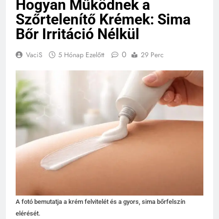
Hogyan Működnek a
Szőrtelenítő Krémek: Sima
Bőr Irritáció Nélkül
0
VaciS
5 Hónap Ezelőtt
29 Perc
A fotó bemutatja a krém felvitelét és a gyors, sima bőrfelszín
elérését.