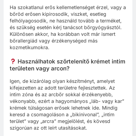
Ha szokatlanul erős kellemetlenséget érzel, vagy a
bőröd erősen kipirosodik, viszket, esetleg
felhólyagosodik, ne használd tovább a terméket,
és szükség esetén kérj tanácsot bőrgyógyásztól.
Különösen akkor, ha korábban volt már ismert
bőrallergiád vagy érzékenységed más
kozmetikumokra.
Használhatok szőrtelenítő krémet intim
területen vagy arcon?
Igen, de kizárólag olyan készítményt, amelyet
kifejezetten az adott területre fejlesztettek. Az
intim zóna és az arcbőr sokkal érzékenyebb,
vékonyabb, ezért a hagyományos „láb- vagy kar”
krémek túlságosan erősek lehetnek ide. Mindig
keresd a csomagoláson a „bikinivonal”, „intim
terület” vagy „arcra” megjelölést, és kövesd
szigorúan az ott leírt utasításokat.