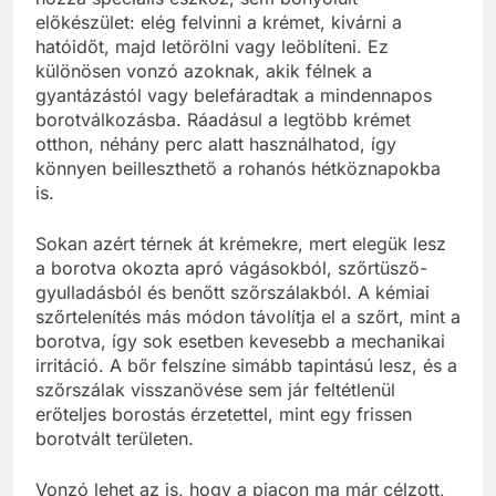
előkészület: elég felvinni a krémet, kivárni a
hatóidőt, majd letörölni vagy leöblíteni. Ez
különösen vonzó azoknak, akik félnek a
gyantázástól vagy belefáradtak a mindennapos
borotválkozásba. Ráadásul a legtöbb krémet
otthon, néhány perc alatt használhatod, így
könnyen beilleszthető a rohanós hétköznapokba
is.
Sokan azért térnek át krémekre, mert elegük lesz
a borotva okozta apró vágásokból, szőrtüsző-
gyulladásból és benőtt szőrszálakból. A kémiai
szőrtelenítés más módon távolítja el a szőrt, mint a
borotva, így sok esetben kevesebb a mechanikai
irritáció. A bőr felszíne simább tapintású lesz, és a
szőrszálak visszanövése sem jár feltétlenül
erőteljes borostás érzetettel, mint egy frissen
borotvált területen.
Vonzó lehet az is, hogy a piacon ma már célzott,