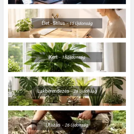
Élet - Stílus
15
Újdonság
Kert
15
Újdonság
Lakberendezés
28
Újdonság
Utazás
26
Újdonság