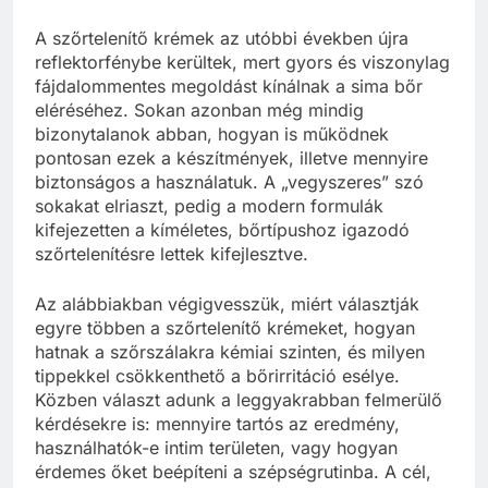
A szőrtelenítő krémek az utóbbi években újra
reflektorfénybe kerültek, mert gyors és viszonylag
fájdalommentes megoldást kínálnak a sima bőr
eléréséhez. Sokan azonban még mindig
bizonytalanok abban, hogyan is működnek
pontosan ezek a készítmények, illetve mennyire
biztonságos a használatuk. A „vegyszeres” szó
sokakat elriaszt, pedig a modern formulák
kifejezetten a kíméletes, bőrtípushoz igazodó
szőrtelenítésre lettek kifejlesztve.
Az alábbiakban végigvesszük, miért választják
egyre többen a szőrtelenítő krémeket, hogyan
hatnak a szőrszálakra kémiai szinten, és milyen
tippekkel csökkenthető a bőrirritáció esélye.
Közben választ adunk a leggyakrabban felmerülő
kérdésekre is: mennyire tartós az eredmény,
használhatók-e intim területen, vagy hogyan
érdemes őket beépíteni a szépségrutinba. A cél,