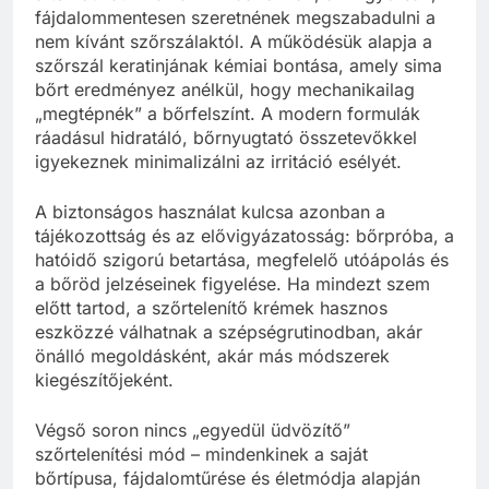
fájdalommentesen szeretnének megszabadulni a
nem kívánt szőrszálaktól. A működésük alapja a
szőrszál keratinjának kémiai bontása, amely sima
bőrt eredményez anélkül, hogy mechanikailag
„megtépnék” a bőrfelszínt. A modern formulák
ráadásul hidratáló, bőrnyugtató összetevőkkel
igyekeznek minimalizálni az irritáció esélyét.
A biztonságos használat kulcsa azonban a
tájékozottság és az elővigyázatosság: bőrpróba, a
hatóidő szigorú betartása, megfelelő utóápolás és
a bőröd jelzéseinek figyelése. Ha mindezt szem
előtt tartod, a szőrtelenítő krémek hasznos
eszközzé válhatnak a szépségrutinodban, akár
önálló megoldásként, akár más módszerek
kiegészítőjeként.
Végső soron nincs „egyedül üdvözítő”
szőrtelenítési mód – mindenkinek a saját
bőrtípusa, fájdalomtűrése és életmódja alapján