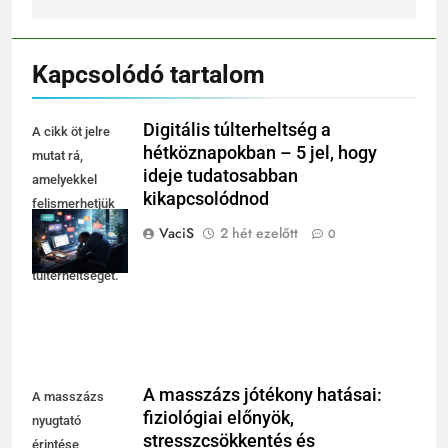
Kapcsolódó tartalom
Digitális túlterheltség a
A cikk öt jelre
hétköznapokban – 5 jel, hogy
mutat rá,
ideje tudatosabban
amelyekkel
kikapcsolódnod
felismerhetjük
és kezelhetjük a
VaciS
2 hét ezelőtt
0
digitális
túlterheltséget.
A masszázs jótékony hatásai:
A masszázs
fiziológiai előnyök,
nyugtató
stresszcsökkentés és
érintése