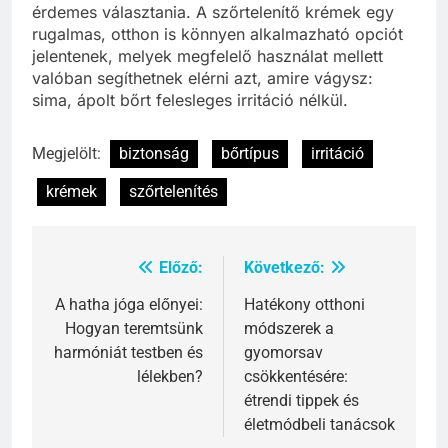
érdemes választania. A szőrtelenítő krémek egy
rugalmas, otthon is könnyen alkalmazható opciót
jelentenek, melyek megfelelő használat mellett
valóban segíthetnek elérni azt, amire vágysz:
sima, ápolt bőrt felesleges irritáció nélkül.
Megjelölt:
biztonság
bőrtípus
irritáció
krémek
szőrtelenítés
Előző:
Következő:
Bejegyzés
navigáció
A hatha jóga előnyei:
Hatékony otthoni
Hogyan teremtsünk
módszerek a
harmóniát testben és
gyomorsav
lélekben?
csökkentésére:
étrendi tippek és
életmódbeli tanácsok