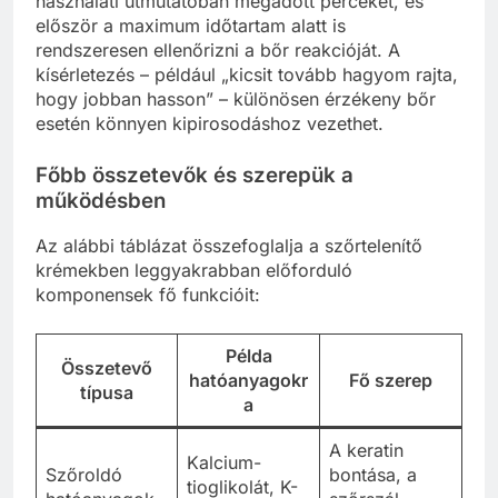
használati útmutatóban megadott perceket, és
először a maximum időtartam alatt is
rendszeresen ellenőrizni a bőr reakcióját. A
kísérletezés – például „kicsit tovább hagyom rajta,
hogy jobban hasson” – különösen érzékeny bőr
esetén könnyen kipirosodáshoz vezethet.
Főbb összetevők és szerepük a
működésben
Az alábbi táblázat összefoglalja a szőrtelenítő
krémekben leggyakrabban előforduló
komponensek fő funkcióit:
Példa
Összetevő
hatóanyagokr
Fő szerep
típusa
a
A keratin
Kalcium-
Szőroldó
bontása, a
tioglikolát, K-