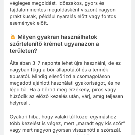
végleges megoldást. Időszakos, gyors és
fájdalommentes megoldásként viszont nagyon
praktikusak, például nyaralás előtt vagy fontos
események előtt.
Milyen gyakran használhatok
szőrtelenítő krémet ugyanazon a
területen?
Általában 3–7 naponta lehet újra használni, de ez
nagyban függ a bőr állapotától és a termék
típusától. Mindig ellenőrizd a csomagoláson
megadott ajánlott használati gyakoriságot, és ne
lépd túl. Ha a bőröd még érzékeny, piros vagy
húzódik az előző kezelés után, várj, amíg teljesen
helyreáll.
Gyakori hiba, hogy valaki túl közel egymáshoz
több kezelést is végez, mert „maradt egy kis szőr”
vagy mert nagyon gyorsan visszanőtt a szőrszál.