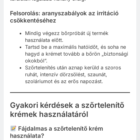
Felsorolás: aranyszabályok az irritáció
csökkentéséhez
Mindig végezz bőrpróbát új termék
használata előtt.
Tartsd be a maximális hatóidőt, és soha ne
hagyd a krémet tovább a bőrön „biztonsági
okokból”.
Szőrtelenítés után aznap kerüld a szoros
ruhát, intenzív dörzsölést, szaunát,
szoláriumot és az erős napozást.
Gyakori kérdések a szőrtelenítő
krémek használatáról
Fájdalmas a szőrtelenítő krém
használata?