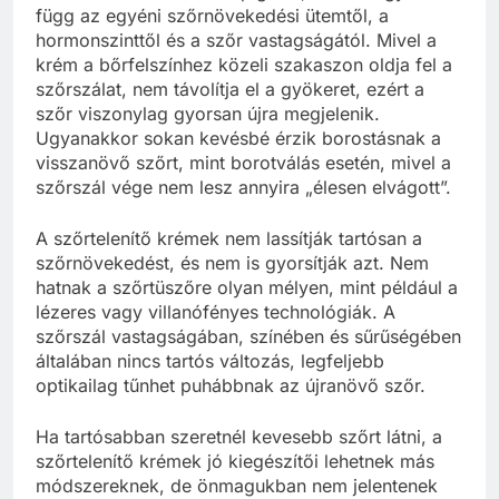
függ az egyéni szőrnövekedési ütemtől, a
hormonszinttől és a szőr vastagságától. Mivel a
krém a bőrfelszínhez közeli szakaszon oldja fel a
szőrszálat, nem távolítja el a gyökeret, ezért a
szőr viszonylag gyorsan újra megjelenik.
Ugyanakkor sokan kevésbé érzik borostásnak a
visszanövő szőrt, mint borotválás esetén, mivel a
szőrszál vége nem lesz annyira „élesen elvágott”.
A szőrtelenítő krémek nem lassítják tartósan a
szőrnövekedést, és nem is gyorsítják azt. Nem
hatnak a szőrtüszőre olyan mélyen, mint például a
lézeres vagy villanófényes technológiák. A
szőrszál vastagságában, színében és sűrűségében
általában nincs tartós változás, legfeljebb
optikailag tűnhet puhábbnak az újranövő szőr.
Ha tartósabban szeretnél kevesebb szőrt látni, a
szőrtelenítő krémek jó kiegészítői lehetnek más
módszereknek, de önmagukban nem jelentenek