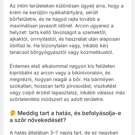
Az intim területeken különösen ügyelj arra, hogy a
krém ne kerüljön nyálkahártyára, sérült
bőrfelületre, és ne hagyd rajta tovább a
maximálisan javasolt időnél. Arcon ugyanez a
helyzet: tarts kellő távolságot a szemektől,
ajkaktól, orrnyílástól, és használat után alaposan
öblítsd le. Ha bizonytalan vagy, inkább kérj
tanácsot bőrgyógyásztól vagy kozmetikustól.
Érdemes első alkalommal nagyon kis felületen
kipróbálni az arcon vagy a bikinivonalon, és
megnézni, hogyan reagál a bőr. Ha bármilyen
szokatlan, hosszan tartó pirosodást, viszketést
vagy csípő érzést tapasztalsz, inkább válassz más
szőrtelenítési módszert az adott területre.
Meddig tart a hatás, és befolyásolja-e
a szőr növekedését?
A hatás általában 3–7 napig tart, de ez nagyban