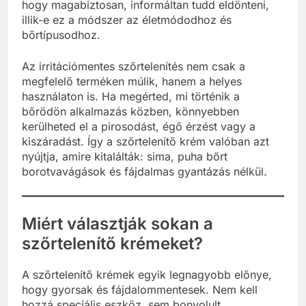
hogy magabiztosan, informáltan tudd eldönteni,
illik-e ez a módszer az életmódodhoz és
bőrtípusodhoz.
Az irritációmentes szőrtelenítés nem csak a
megfelelő terméken múlik, hanem a helyes
használaton is. Ha megérted, mi történik a
bőrödön alkalmazás közben, könnyebben
kerülheted el a pirosodást, égő érzést vagy a
kiszáradást. Így a szőrtelenítő krém valóban azt
nyújtja, amire kitalálták: sima, puha bőrt
borotvavágások és fájdalmas gyantázás nélkül.
Miért választják sokan a
szőrtelenítő krémeket?
A szőrtelenítő krémek egyik legnagyobb előnye,
hogy gyorsak és fájdalommentesek. Nem kell
hozzá speciális eszköz, sem bonyolult