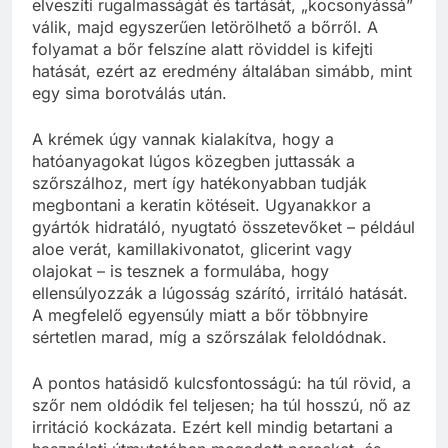
elveszíti rugalmasságát és tartását, „kocsonyássá”
válik, majd egyszerűen letörölhető a bőrről. A
folyamat a bőr felszíne alatt röviddel is kifejti
hatását, ezért az eredmény általában simább, mint
egy sima borotválás után.
A krémek úgy vannak kialakítva, hogy a
hatóanyagokat lúgos közegben juttassák a
szőrszálhoz, mert így hatékonyabban tudják
megbontani a keratin kötéseit. Ugyanakkor a
gyártók hidratáló, nyugtató összetevőket – például
aloe verát, kamillakivonatot, glicerint vagy
olajokat – is tesznek a formulába, hogy
ellensúlyozzák a lúgosság szárító, irritáló hatását.
A megfelelő egyensúly miatt a bőr többnyire
sértetlen marad, míg a szőrszálak feloldódnak.
A pontos hatásidő kulcsfontosságú: ha túl rövid, a
szőr nem oldódik fel teljesen; ha túl hosszú, nő az
irritáció kockázata. Ezért kell mindig betartani a