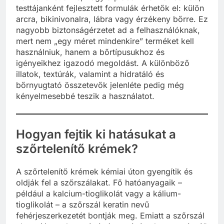
testtájanként fejlesztett formulák érhetők el: külön
arcra, bikinivonalra, lábra vagy érzékeny bőrre. Ez
nagyobb biztonságérzetet ad a felhasználóknak,
mert nem „egy méret mindenkire” terméket kell
használniuk, hanem a bőrtípusukhoz és
igényeikhez igazodó megoldást. A különböző
illatok, textúrák, valamint a hidratáló és
bőrnyugtató összetevők jelenléte pedig még
kényelmesebbé teszik a használatot.
Hogyan fejtik ki hatásukat a
szőrtelenítő krémek?
A szőrtelenítő krémek kémiai úton gyengítik és
oldják fel a szőrszálakat. Fő hatóanyagaik –
például a kalcium-tioglikolát vagy a kálium-
tioglikolát – a szőrszál keratin nevű
fehérjeszerkezetét bontják meg. Emiatt a szőrszál