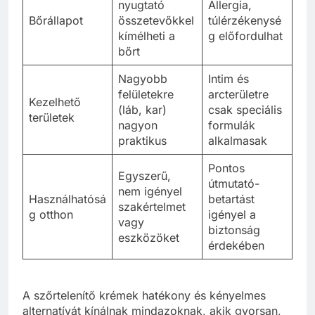
nyugtató
Allergia,
Bőrállapot
összetevőkkel
túlérzékenysé
kímélheti a
g előfordulhat
bőrt
Nagyobb
Intim és
felületekre
arcterületre
Kezelhető
(láb, kar)
csak speciális
területek
nagyon
formulák
praktikus
alkalmasak
Pontos
Egyszerű,
útmutató-
nem igényel
Használhatósá
betartást
szakértelmet
g otthon
igényel a
vagy
biztonság
eszközöket
érdekében
A szőrtelenítő krémek hatékony és kényelmes
alternatívát kínálnak mindazoknak, akik gyorsan,