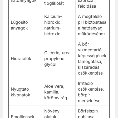
hatóanyagok
szőrszál
tioglikolát
feloldása
Kalcium-
A megfelelő
Lúgosító
hidroxid,
pH biztosítása
anyagok
nátrium-
a hatóanyag
hidroxid
működéséhez
A bőr
vízmegtartó
Glicerin, urea,
képességének
Hidratálók
propylene
támogatása,
glycol
kiszáradás
csökkentése
Irritáció
Aloe vera,
Nyugtató
csökkentése,
kamilla,
kivonatok
bőrpír
körömvirág
mérséklése
Növényi
Bőrfelszín
Emolliensek
olajok,
puhítása,