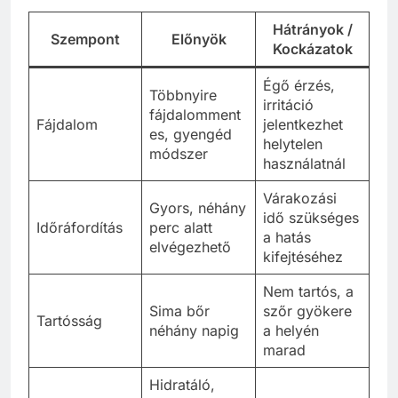
Hátrányok /
Szempont
Előnyök
Kockázatok
Égő érzés,
Többnyire
irritáció
fájdalomment
Fájdalom
jelentkezhet
es, gyengéd
helytelen
módszer
használatnál
Várakozási
Gyors, néhány
idő szükséges
Időráfordítás
perc alatt
a hatás
elvégezhető
kifejtéséhez
Nem tartós, a
Sima bőr
szőr gyökere
Tartósság
néhány napig
a helyén
marad
Hidratáló,