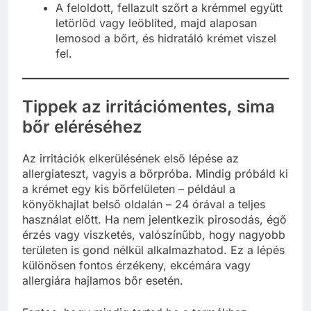
A feloldott, fellazult szőrt a krémmel együtt
letörlöd vagy leöblíted, majd alaposan
lemosod a bőrt, és hidratáló krémet viszel
fel.
Tippek az irritációmentes, sima
bőr eléréséhez
Az irritációk elkerülésének első lépése az
allergiateszt, vagyis a bőrpróba. Mindig próbáld ki
a krémet egy kis bőrfelületen – például a
könyökhajlat belső oldalán – 24 órával a teljes
használat előtt. Ha nem jelentkezik pirosodás, égő
érzés vagy viszketés, valószínűbb, hogy nagyobb
területen is gond nélkül alkalmazhatod. Ez a lépés
különösen fontos érzékeny, ekcémára vagy
allergiára hajlamos bőr esetén.