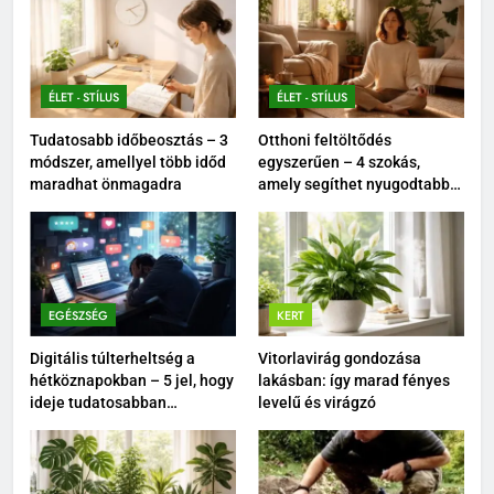
ÉLET - STÍLUS
ÉLET - STÍLUS
Tudatosabb időbeosztás – 3
Otthoni feltöltődés
módszer, amellyel több időd
egyszerűen – 4 szokás,
maradhat önmagadra
amely segíthet nyugodtabbá
tenni a mindennapokat
EGÉSZSÉG
KERT
Digitális túlterheltség a
Vitorlavirág gondozása
hétköznapokban – 5 jel, hogy
lakásban: így marad fényes
ideje tudatosabban
levelű és virágzó
kikapcsolódnod