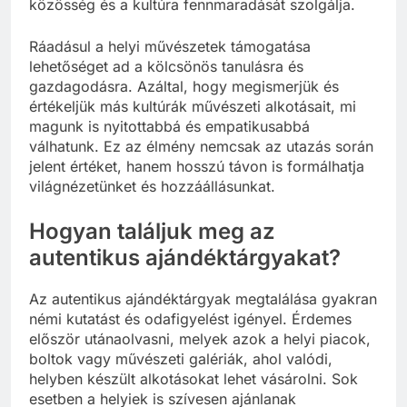
közösség és a kultúra fennmaradását szolgálja.
Ráadásul a helyi művészetek támogatása
lehetőséget ad a kölcsönös tanulásra és
gazdagodásra. Azáltal, hogy megismerjük és
értékeljük más kultúrák művészeti alkotásait, mi
magunk is nyitottabbá és empatikusabbá
válhatunk. Ez az élmény nemcsak az utazás során
jelent értéket, hanem hosszú távon is formálhatja
világnézetünket és hozzáállásunkat.
Hogyan találjuk meg az
autentikus ajándéktárgyakat?
Az autentikus ajándéktárgyak megtalálása gyakran
némi kutatást és odafigyelést igényel. Érdemes
először utánaolvasni, melyek azok a helyi piacok,
boltok vagy művészeti galériák, ahol valódi,
helyben készült alkotásokat lehet vásárolni. Sok
esetben a helyiek is szívesen ajánlanak