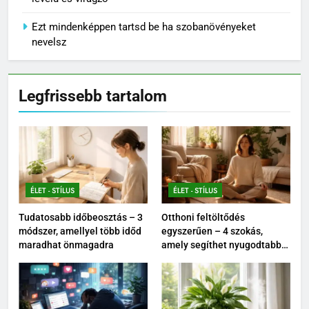
Ezt mindenképpen tartsd be ha szobanövényeket
nevelsz
Legfrissebb tartalom
ÉLET - STÍLUS
ÉLET - STÍLUS
Tudatosabb időbeosztás – 3
Otthoni feltöltődés
módszer, amellyel több időd
egyszerűen – 4 szokás,
maradhat önmagadra
amely segíthet nyugodtabbá
tenni a mindennapokat