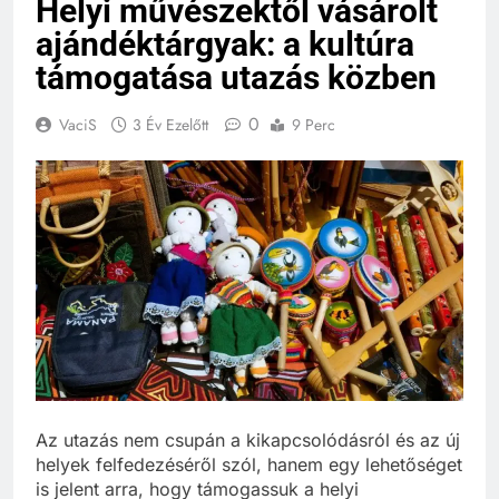
Helyi művészektől vásárolt
ajándéktárgyak: a kultúra
támogatása utazás közben
0
VaciS
3 Év Ezelőtt
9 Perc
Az utazás nem csupán a kikapcsolódásról és az új
helyek felfedezéséről szól, hanem egy lehetőséget
is jelent arra, hogy támogassuk a helyi