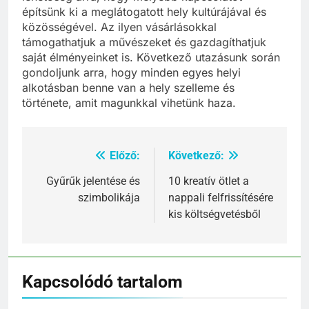
építsünk ki a meglátogatott hely kultúrájával és
közösségével. Az ilyen vásárlásokkal
támogathatjuk a művészeket és gazdagíthatjuk
saját élményeinket is. Következő utazásunk során
gondoljunk arra, hogy minden egyes helyi
alkotásban benne van a hely szelleme és
története, amit magunkkal vihetünk haza.
Előző:
Következő:
Bejegyzés
navigáció
Gyűrűk jelentése és
10 kreatív ötlet a
szimbolikája
nappali felfrissítésére
kis költségvetésből
Kapcsolódó tartalom