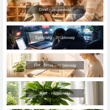
Divat
26
Újdonság
Egészség
20
Újdonság
Élet - Stílus
15
Újdonság
Kert
15
Újdonság