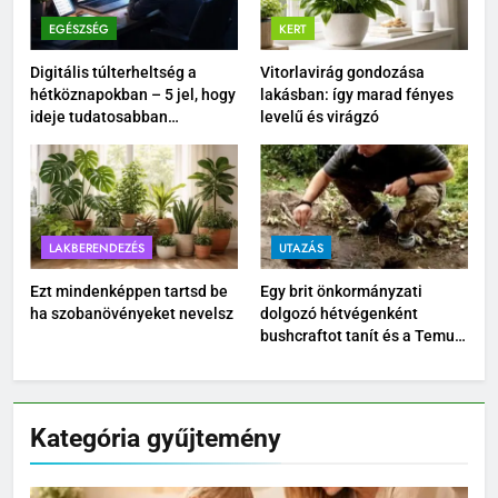
EGÉSZSÉG
KERT
Digitális túlterheltség a
Vitorlavirág gondozása
hétköznapokban – 5 jel, hogy
lakásban: így marad fényes
ideje tudatosabban
levelű és virágzó
kikapcsolódnod
LAKBERENDEZÉS
UTAZÁS
Ezt mindenképpen tartsd be
Egy brit önkormányzati
ha szobanövényeket nevelsz
dolgozó hétvégenként
bushcraftot tanít és a Temu
kültéri felszereléseit teszteli
Kategória gyűjtemény