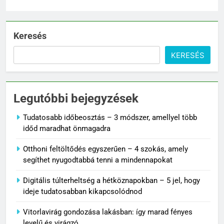
Keresés
KERESÉS
Legutóbbi bejegyzések
Tudatosabb időbeosztás – 3 módszer, amellyel több
időd maradhat önmagadra
Otthoni feltöltődés egyszerűen – 4 szokás, amely
segíthet nyugodtabbá tenni a mindennapokat
Digitális túlterheltség a hétköznapokban – 5 jel, hogy
ideje tudatosabban kikapcsolódnod
Vitorlavirág gondozása lakásban: így marad fényes
levelű és virágzó