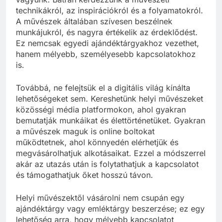
technikákról, az inspirációkról és a folyamatokról.
A művészek általában szívesen beszélnek
munkájukról, és nagyra értékelik az érdeklődést.
Ez nemcsak egyedi ajándéktárgyakhoz vezethet,
hanem mélyebb, személyesebb kapcsolatokhoz
is.
Továbbá, ne felejtsük el a digitális világ kínálta
lehetőségeket sem. Kereshetünk helyi művészeket
közösségi média platformokon, ahol gyakran
bemutatják munkáikat és élettörténetüket. Gyakran
a művészek maguk is online boltokat
működtetnek, ahol könnyedén elérhetjük és
megvásárolhatjuk alkotásaikat. Ezzel a módszerrel
akár az utazás után is folytathatjuk a kapcsolatot
és támogathatjuk őket hosszú távon.
Helyi művészektől vásárolni nem csupán egy
ajándéktárgy vagy emléktárgy beszerzése; ez egy
lehetőség arra, hogy mélyebb kapcsolatot