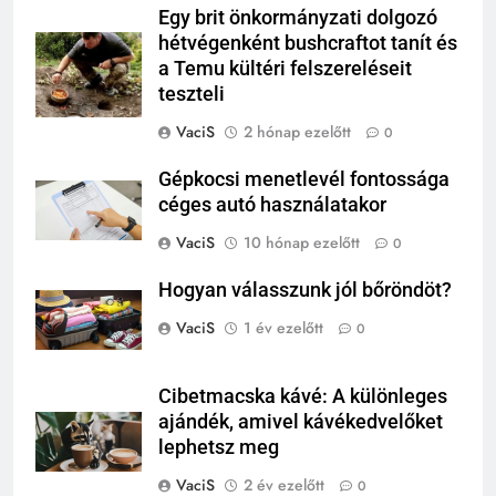
Egy brit önkormányzati dolgozó
hétvégenként bushcraftot tanít és
a Temu kültéri felszereléseit
teszteli
VaciS
2 hónap ezelőtt
0
Gépkocsi menetlevél fontossága
céges autó használatakor
VaciS
10 hónap ezelőtt
0
Hogyan válasszunk jól bőröndöt?
VaciS
1 év ezelőtt
0
Cibetmacska kávé: A különleges
ajándék, amivel kávékedvelőket
lephetsz meg
VaciS
2 év ezelőtt
0