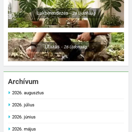
Lakberendezés
28
Újdonság
Utazás
26
Újdonság
Archívum
2026. augusztus
2026. július
2026. június
2026. május