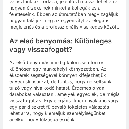
választunk az irodába, jelentős hatással lehet arra,
hogyan érzékelnek minket a kollégák és a
feletteseink. Ebben az útmutatóban megvizsgáljuk,
hogyan találjuk meg az egyensúlyt az elegáns
megjelenés és a professzionális viselkedés között.
Az első benyomás: Különleges
vagy visszafogott?
Az első benyomás mindig különösen fontos,
különösen egy munkahelyi környezetben. Az
ékszerek segítségével könnyen kifejezhetjük
egyedi stílusunkat, de fontos, hogy ne keltsünk
túlzó vagy hivalkodó hatást. Érdemes olyan
darabokat választani, amelyek egyediek, de mégis
visszafogottak. Egy elegáns, finom nyaklánc vagy
egy pár diszkrét fülbevaló tökéletes választás
lehet arra, hogy kiemeljük személyiségünket
anélkül, hogy túlzásba esnénk.