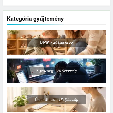
kültéri felszereléseit teszteli
Kategória gyűjtemény
Divat
26
Újdonság
Egészség
20
Újdonság
Élet - Stílus
15
Újdonság