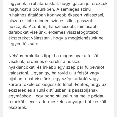
legyenek a ruhatárunkkal, hogy igazán jól érezzük
magunkat a bőrünkben. A semleges színű
ruhákhoz általában könnyebb ékszert választani,
hiszen szinte minden szín és stílus passzol
hozzájuk. Azonban, ha színesebb, mintásabb
darabokat viselünk, érdemes visszafogottabb
ékszereket választani, hogy a megjelenésünk ne
legyen túlzsúfolt.
Néhány praktikus tipp: ha magas nyakú felsőt
viselünk, érdemes elkerülni a hosszú
nyakláncokat, és inkább egy szép pár fülbevalót
választani. Ugyanígy, ha rövid ujjú felsőt vagy
ujjatlan ruhát viselünk, egy szép karkötő vagy
karóra tökéletes kiegészítő lehet. Fontos, hogy az
ékszerek és a ruhák stílusban is passzoljanak
egymáshoz – egy boho stílusú ruha mellé például
remekül illenek a természetes anyagokból készült
ékszerek.