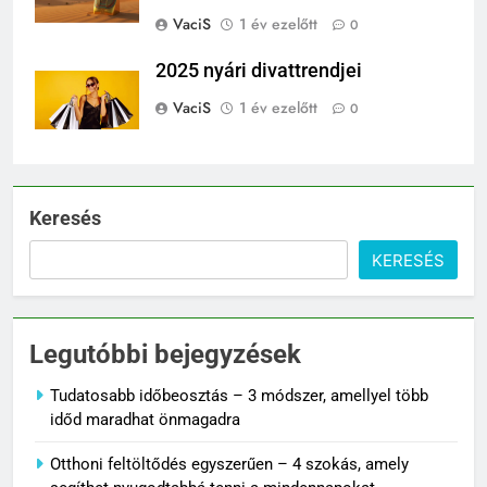
VaciS
1 év ezelőtt
0
2025 nyári divattrendjei
VaciS
1 év ezelőtt
0
Keresés
KERESÉS
Legutóbbi bejegyzések
Tudatosabb időbeosztás – 3 módszer, amellyel több
időd maradhat önmagadra
Otthoni feltöltődés egyszerűen – 4 szokás, amely