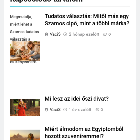
Tudatos választás: Mitől más egy
Megmutatja,
Szamos cipő, mint a többi márka?
miért lehet a
Szamos tudatos
VaciS
2 hónap ezelőtt
0
választás a
gyermekek
lábfejlődésére
és kényelmére.
Mi lesz az idei őszi divat?
VaciS
1 év ezelőtt
0
Miért álmodom az Egyiptomból
hozott szuveníremmel?