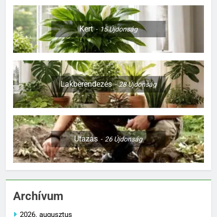
Kert
15
Újdonság
Lakberendezés
28
Újdonság
Utazás
26
Újdonság
Archívum
2026. augusztus