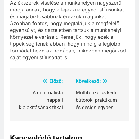
Az ékszerek viselése a munkahelyen nagyszerű
módja annak, hogy kifejezzük egyedi stílusunkat
és magabiztosabbnak érezzük magunkat.
Azonban fontos, hogy megtaláljuk a megfelelő
egyensúlyt, és tiszteletben tartsuk a munkahelyi
környezet elvárásait. Reméljük, hogy ezek a
tippek segítenek abban, hogy mindig a legjobb
formádat hozd az irodában, miközben megőrzöd
saját egyéni stílusodat is.
Előző:
Következő:
Bejegyzés
navigáció
A minimalista
Multifunkciós kerti
nappali
bútorok: praktikum
kialakításának titkai
és design egyben
Kapcsolódó tartalom