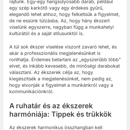
rajtunk. Egy-egy hangsúlyosabb darab, például
egy szép karkötő vagy egy érdekes gyűrű,
elegendő lehet ahhoz, hogy felkeltsük a figyelmet,
de ne essünk túlzásba. Az, hogy hány ékszert
viselünk egyszerre, nagyban függ a munkahelyi
kultúrától és a saját stílusunktól is.
A túl sok ékszer viselése viszont zavaró lehet, és
akár a professzionális megjelenésünket is
ronthatja. Érdemes betartani az „egyszerűbb több”
elvet, és inkább kevesebb, de minőségi darabokat
választani. Az ékszerek célja az, hogy
kiegészítsék a megjelenésünket, nem pedig az,
hogy elvonják a figyelmet a munkánkról vagy a
kommunikációnkról.
A ruhatár és az ékszerek
harmóniája: Tippek és trükkök
Az ékszerek harmonikus összhangban kell