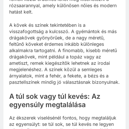
rózsaarannyal, amely különösen nőies és modern
hatást kelt.
A kövek és színek tekintetében is a
visszafogottság a kulcsszó. A gyémántok és más
drágakövek gyönyörűek, de a nagy méretű,
feltűnő köveket érdemes inkább különleges
alkalmakra tartogatni. A finomabb, kisebb méretű
drágakövek, mint például a topáz vagy az
ametiszt, remek kiegészítők lehetnek az irodai
megjelenéshez. A színek közül a semleges
árnyalatok, mint a fehér, a fekete, a bézs és a
pasztellszínek mindig jó választásnak bizonyulnak.
A túl sok vagy túl kevés: Az
egyensúly megtalálása
Az ékszerek viselésénél fontos, hogy megtaláljuk
az egyensúlyt: se túl sok, se túl kevés ne legyen