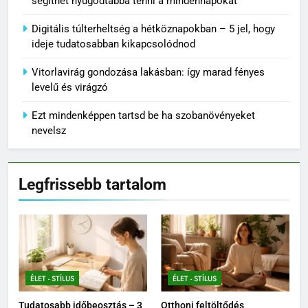
segíthet nyugodtabbá tenni a mindennapokat
Digitális túlterheltség a hétköznapokban – 5 jel, hogy
ideje tudatosabban kikapcsolódnod
Vitorlavirág gondozása lakásban: így marad fényes
levelű és virágzó
Ezt mindenképpen tartsd be ha szobanövényeket
nevelsz
Legfrissebb tartalom
ÉLET - STÍLUS
ÉLET - STÍLUS
Tudatosabb időbeosztás – 3
Otthoni feltöltődés