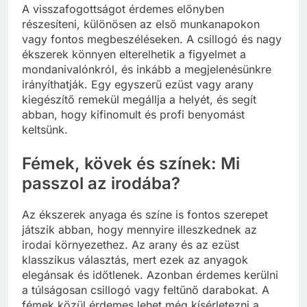
A visszafogottságot érdemes előnyben
részesíteni, különösen az első munkanapokon
vagy fontos megbeszéléseken. A csillogó és nagy
ékszerek könnyen elterelhetik a figyelmet a
mondanivalónkról, és inkább a megjelenésünkre
irányíthatják. Egy egyszerű ezüst vagy arany
kiegészítő remekül megállja a helyét, és segít
abban, hogy kifinomult és profi benyomást
keltsünk.
Fémek, kövek és színek: Mi
passzol az irodába?
Az ékszerek anyaga és színe is fontos szerepet
játszik abban, hogy mennyire illeszkednek az
irodai környezethez. Az arany és az ezüst
klasszikus választás, mert ezek az anyagok
elegánsak és időtlenek. Azonban érdemes kerülni
a túlságosan csillogó vagy feltűnő darabokat. A
fémek közül érdemes lehet még kísérletezni a