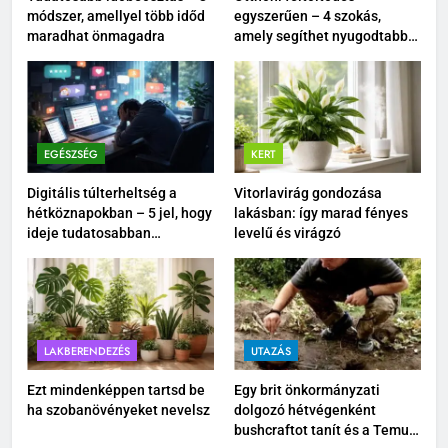
módszer, amellyel több időd
egyszerűen – 4 szokás,
maradhat önmagadra
amely segíthet nyugodtabbá
tenni a mindennapokat
EGÉSZSÉG
KERT
Digitális túlterheltség a
Vitorlavirág gondozása
hétköznapokban – 5 jel, hogy
lakásban: így marad fényes
ideje tudatosabban
levelű és virágzó
kikapcsolódnod
LAKBERENDEZÉS
UTAZÁS
Ezt mindenképpen tartsd be
Egy brit önkormányzati
ha szobanövényeket nevelsz
dolgozó hétvégenként
bushcraftot tanít és a Temu