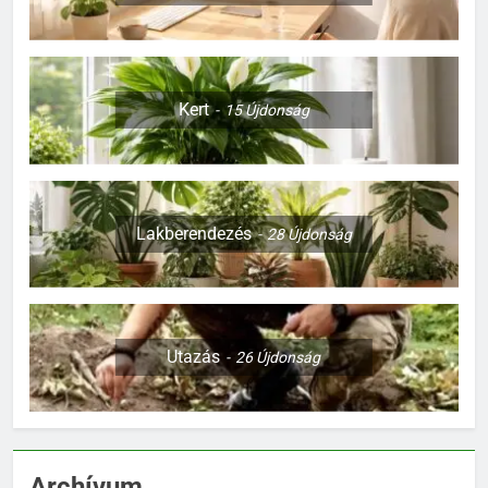
Kert
15
Újdonság
Lakberendezés
28
Újdonság
Utazás
26
Újdonság
Archívum