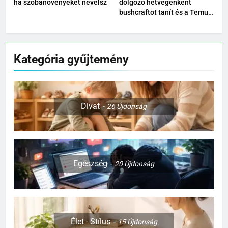
ha szobanövényeket nevelsz
dolgozó hétvégenként
bushcraftot tanít és a Temu
kültéri felszereléseit teszteli
Kategória gyűjtemény
Divat
26
Újdonság
Egészség
20
Újdonság
Élet - Stílus
15
Újdonság