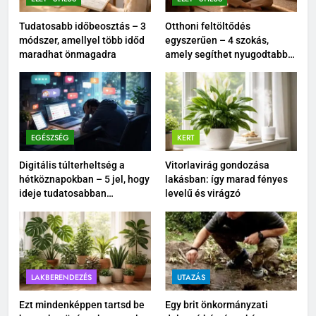
Tudatosabb időbeosztás – 3
Otthoni feltöltődés
módszer, amellyel több időd
egyszerűen – 4 szokás,
maradhat önmagadra
amely segíthet nyugodtabbá
tenni a mindennapokat
EGÉSZSÉG
KERT
Digitális túlterheltség a
Vitorlavirág gondozása
hétköznapokban – 5 jel, hogy
lakásban: így marad fényes
ideje tudatosabban
levelű és virágzó
kikapcsolódnod
LAKBERENDEZÉS
UTAZÁS
Ezt mindenképpen tartsd be
Egy brit önkormányzati