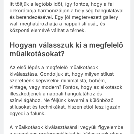
itt töltjük a legtöbb időt, így fontos, hogy a fal
dekorációja harmonizáljon a helyiség hangulatával
és berendezésével. Egy jól megtervezett gallery
wall meghatározhatja a nappali stílusát, és
központi elemévé válhat a térnek.
Hogyan válasszuk ki a megfelelő
műalkotásokat?
Az első lépés a megfelelő műalkotások
kiválasztása. Gondoljuk át, hogy milyen stílust
szeretnénk képviselni: minimalista, bohém,
vintage, vagy modern? Fontos, hogy az alkotások
illeszkedjenek a nappali hangulatához és
színvilágához. Ne féljünk keverni a különböző
stílusokat és technikákat, hiszen ettől lesz igazán
egyedi a falunk.
A műalkotások kiválasztásánál vegyük figyelembe
a személyes preferenciáinkat is. Válasszunk olyan