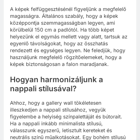
A képek felfüggesztésénél figyeljünk a megfelelő
magasságra. Általános szabály, hogy a képek
középpontja szemmagasságban legyen, ami
körülbelül 150 cm a padlótól. Ha több képet
helyezünk el egymás mellett vagy alatt, tartsuk az
egyenlő távolságokat, hogy az összhatás
rendezett és egységes legyen. Ne feledjük, hogy
használjunk megfelelő rögzítőelemeket, hogy a
képek biztonságosan a falon maradjanak.
Hogyan harmonizáljunk a
nappali stílusával?
Ahhoz, hogy a gallery wall tökéletesen
illeszkedjen a nappali stílusához, vegyük
figyelembe a helyiség színpalettáját és bútorait.
Ha a nappali inkább minimalista stílusú,
válasszunk egyszerű, letisztult kereteket és
neutrális színű műalkotásokat. Egy bohém stílusú