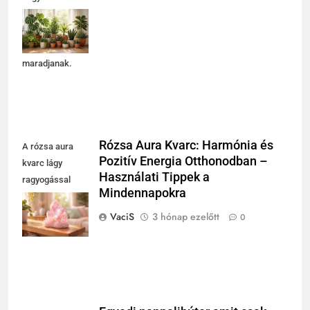
szobanövényeid
hosszú távon
egészségesek
maradjanak.
Rózsa Aura Kvarc: Harmónia és
A rózsa aura
Pozitív Energia Otthonodban –
kvarc lágy
Használati Tippek a
ragyogással
Mindennapokra
teremti meg a
szeretet és béke
VaciS
3 hónap ezelőtt
0
otthonát.