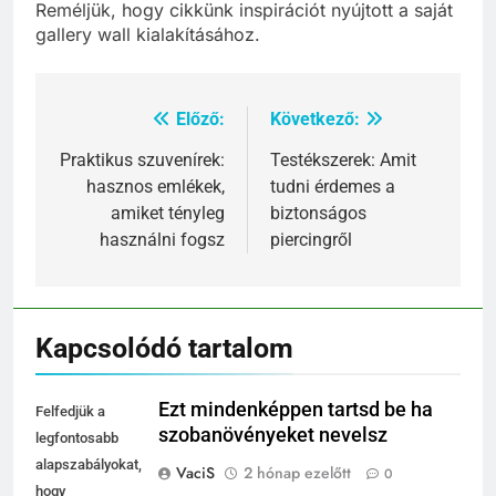
Reméljük, hogy cikkünk inspirációt nyújtott a saját
gallery wall kialakításához.
Előző:
Következő:
Bejegyzés
navigáció
Praktikus szuvenírek:
Testékszerek: Amit
hasznos emlékek,
tudni érdemes a
amiket tényleg
biztonságos
használni fogsz
piercingről
Kapcsolódó tartalom
Ezt mindenképpen tartsd be ha
Felfedjük a
szobanövényeket nevelsz
legfontosabb
alapszabályokat,
VaciS
2 hónap ezelőtt
0
hogy