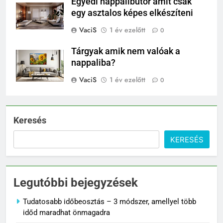
Egyedi nappalibútor amit csak
egy asztalos képes elkészíteni
VaciS
1 év ezelőtt
0
Tárgyak amik nem valóak a
nappaliba?
VaciS
1 év ezelőtt
0
Keresés
KERESÉS
Legutóbbi bejegyzések
Tudatosabb időbeosztás – 3 módszer, amellyel több
időd maradhat önmagadra