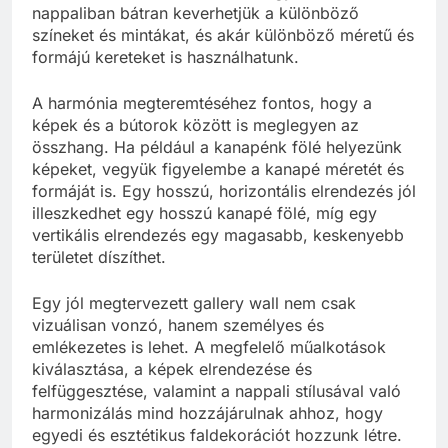
nappaliban bátran keverhetjük a különböző
színeket és mintákat, és akár különböző méretű és
formájú kereteket is használhatunk.
A harmónia megteremtéséhez fontos, hogy a
képek és a bútorok között is meglegyen az
összhang. Ha például a kanapénk fölé helyezünk
képeket, vegyük figyelembe a kanapé méretét és
formáját is. Egy hosszú, horizontális elrendezés jól
illeszkedhet egy hosszú kanapé fölé, míg egy
vertikális elrendezés egy magasabb, keskenyebb
területet díszíthet.
Egy jól megtervezett gallery wall nem csak
vizuálisan vonzó, hanem személyes és
emlékezetes is lehet. A megfelelő műalkotások
kiválasztása, a képek elrendezése és
felfüggesztése, valamint a nappali stílusával való
harmonizálás mind hozzájárulnak ahhoz, hogy
egyedi és esztétikus faldekorációt hozzunk létre.