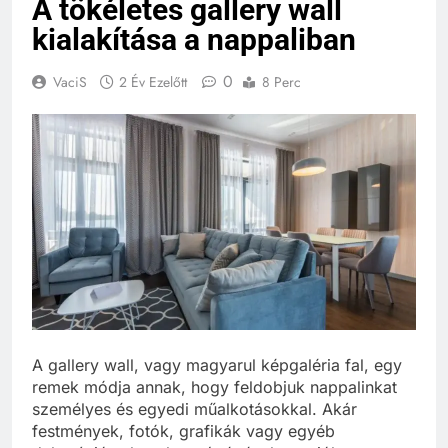
A tökéletes gallery wall
kialakítása a nappaliban
0
VaciS
2 Év Ezelőtt
8 Perc
A gallery wall, vagy magyarul képgaléria fal, egy
remek módja annak, hogy feldobjuk nappalinkat
személyes és egyedi műalkotásokkal. Akár
festmények, fotók, grafikák vagy egyéb