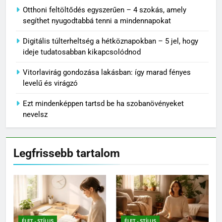
Otthoni feltöltődés egyszerűen – 4 szokás, amely
segíthet nyugodtabbá tenni a mindennapokat
Digitális túlterheltség a hétköznapokban – 5 jel, hogy
ideje tudatosabban kikapcsolódnod
Vitorlavirág gondozása lakásban: így marad fényes
levelű és virágzó
Ezt mindenképpen tartsd be ha szobanövényeket
nevelsz
Legfrissebb tartalom
ÉLET - STÍLUS
ÉLET - STÍLUS