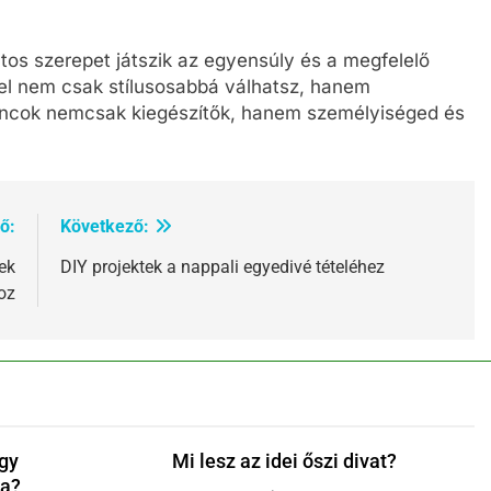
os szerepet játszik az egyensúly és a megfelelő
el nem csak stílusosabbá válhatsz, hanem
áncok nemcsak kiegészítők, hanem személyiséged és
ő:
Következő:
ek
DIY projektek a nappali egyedivé tételéhez
oz
egy
Mi lesz az idei őszi divat?
ka?