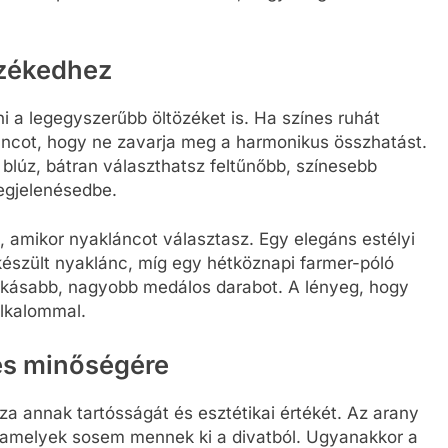
özékedhez
i a legegyszerűbb öltözéket is. Ha színes ruhát
áncot, hogy ne zavarja meg a harmonikus összhatást.
blúz, bátran választhatsz feltűnőbb, színesebb
megjelenésedbe.
s, amikor nyakláncot választasz. Egy elegáns estélyi
 készült nyaklánc, míg egy hétköznapi farmer-póló
kásabb, nagyobb medálos darabot. A lényeg, hogy
alkalommal.
és minőségére
 annak tartósságát és esztétikai értékét. Az arany
, amelyek sosem mennek ki a divatból. Ugyanakkor a