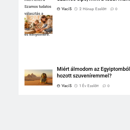
Szamos tudatos
VaciS
2 Hónap Ezelőtt
0
választás a
gyermekek
lábfejlődésére
és kényelmére.
Miért álmodom az Egyiptombó
hozott szuveníremmel?
VaciS
1 Év Ezelőtt
0