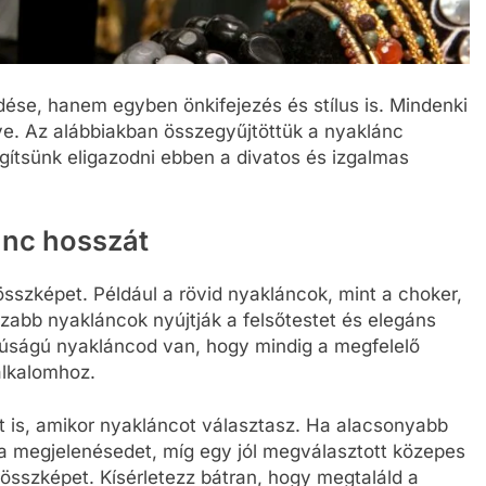
ése, hanem egyben önkifejezés és stílus is. Mindenki
e. Az alábbiakban összegyűjtöttük a nyaklánc
ítsünk eligazodni ebben a divatos és izgalmas
ánc hosszát
sszképet. Például a rövid nyakláncok, mint a choker,
szabb nyakláncok nyújtják a felsőtestet és elegáns
szúságú nyakláncod van, hogy mindig a megfelelő
alkalomhoz.
t is, amikor nyakláncot választasz. Ha alacsonyabb
a megjelenésedet, míg egy jól megválasztott közepes
sszképet. Kísérletezz bátran, hogy megtaláld a