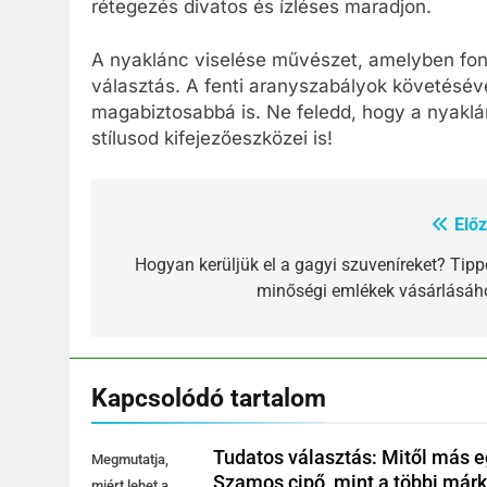
rétegezés divatos és ízléses maradjon.
A nyaklánc viselése művészet, amelyben font
választás. A fenti aranyszabályok követésév
magabiztosabbá is. Ne feledd, hogy a nyakl
stílusod kifejezőeszközei is!
Előz
Bejegyzés
navigáció
Hogyan kerüljük el a gagyi szuveníreket? Tipp
minőségi emlékek vásárlásáh
Kapcsolódó tartalom
Tudatos választás: Mitől más 
Megmutatja,
Szamos cipő, mint a többi már
miért lehet a