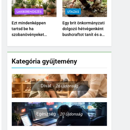
LAKBERENDEZÉS
UTAZÁS
Ezt mindenképpen
Egy brit önkormányzati
tartsd be ha
dolgozó hétvégenként
szobanövényeket
bushcraftot tanít és a
nevelsz
Temu kültéri
felszereléseit teszteli
Kategória gyűjtemény
Divat
26
Újdonság
Egészség
20
Újdonság