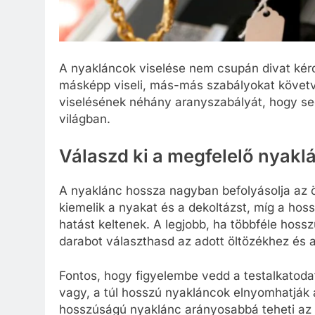
A nyakláncok viselése nem csupán divat kérd
másképp viseli, más-más szabályokat követv
viselésének néhány aranyszabályát, hogy seg
világban.
Válaszd ki a megfelelő nyakl
A nyaklánc hossza nagyban befolyásolja az ö
kiemelik a nyakat és a dekoltázst, míg a hos
hatást keltenek. A legjobb, ha többféle hos
darabot választhasd az adott öltözékhez és 
Fontos, hogy figyelembe vedd a testalkatoda
vagy, a túl hosszú nyakláncok elnyomhatják 
hosszúságú nyaklánc arányosabbá teheti az ö