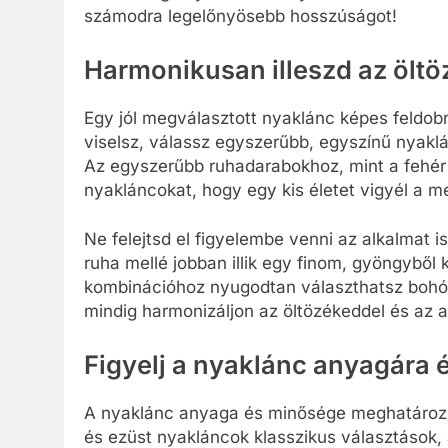
számodra legelőnyösebb hosszúságot!
Harmonikusan illeszd az ölt
Egy jól megválasztott nyaklánc képes feldobn
viselsz, válassz egyszerűbb, egyszínű nyakl
Az egyszerűbb ruhadarabokhoz, mint a fehér 
nyakláncokat, hogy egy kis életet vigyél a 
Ne felejtsd el figyelembe venni az alkalmat i
ruha mellé jobban illik egy finom, gyöngyből
kombinációhoz nyugodtan választhatsz bohó
mindig harmonizáljon az öltözékeddel és az 
Figyelj a nyaklánc anyagára 
A nyaklánc anyaga és minősége meghatározza
és ezüst nyakláncok klasszikus választások