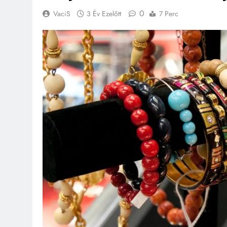
0
VaciS
3 Év Ezelőtt
7 Perc