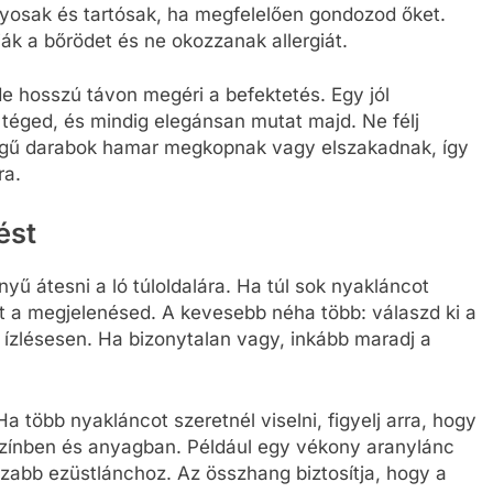
nyosak és tartósak, ha megfelelően gondozod őket.
lják a bőrödet és ne okozzanak allergiát.
 hosszú távon megéri a befektetés. Egy jól
t téged, és mindig elegánsan mutat majd. Ne félj
ségű darabok hamar megkopnak vagy elszakadnak, így
ra.
ést
yű átesni a ló túloldalára. Ha túl sok nyakláncot
at a megjelenésed. A kevesebb néha több: válaszd ki a
 ízlésesen. Ha bizonytalan vagy, inkább maradj a
 több nyakláncot szeretnél viselni, figyelj arra, hogy
színben és anyagban. Például egy vékony aranylánc
sszabb ezüstlánchoz. Az összhang biztosítja, hogy a