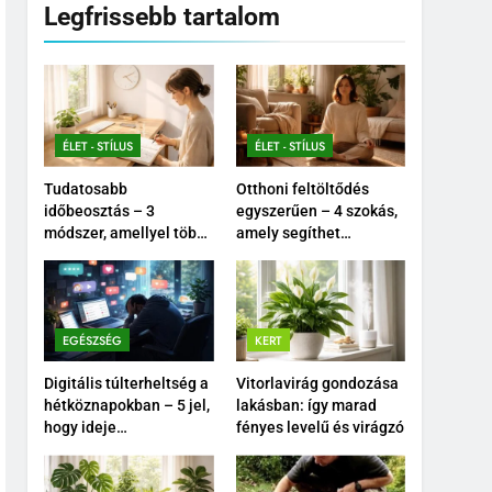
Legfrissebb tartalom
ÉLET - STÍLUS
ÉLET - STÍLUS
Tudatosabb
Otthoni feltöltődés
időbeosztás – 3
egyszerűen – 4 szokás,
módszer, amellyel több
amely segíthet
időd maradhat
nyugodtabbá tenni a
önmagadra
mindennapokat
EGÉSZSÉG
KERT
Digitális túlterheltség a
Vitorlavirág gondozása
hétköznapokban – 5 jel,
lakásban: így marad
hogy ideje
fényes levelű és virágzó
tudatosabban
kikapcsolódnod