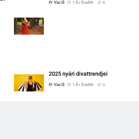
VaciS
1 Év Ezelőtt
0
l
2025 nyári divattrendjei
VaciS
1 Év Ezelőtt
0