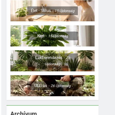
Élet - Stílus
15
Újdonság
Kert
15
Újdonság
Lakberendezés
28
Újdonság
Utazás
26
Újdonság
Archívum