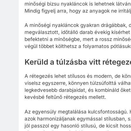
minőségi bizsu nyakláncok is lehetnek látvá
Mindig figyelj arra, hogy az anyagok ne irritá
A minőségi nyakláncok gyakran drágábbak, de
megválasztott, időtálló darab évekig kísérhe
befektetni a minőségbe, mert a rossz minő
végül többet költhetsz a folyamatos pótlásuk
Kerüld a túlzásba vitt rétegez
A rétegezés lehet stílusos és modern, de könn
viselsz egyszerre, könnyen túlzsúfolttá válh
legkedvesebb darabjaidat, és kombináld őket
kevésbé feltűnő rétegezés mellett.
Az egyensúly megtalálása kulcsfontosságú. Ha
azok harmonizáljanak egymással stílusban, 
jól passzol egy hasonló stílusú, de kicsit ho