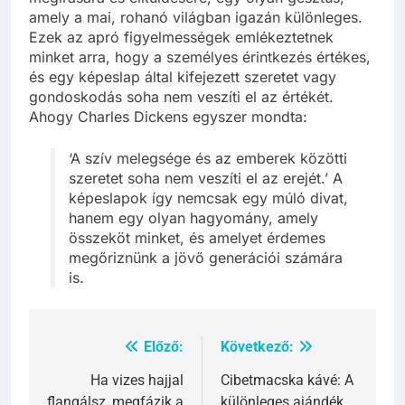
amely a mai, rohanó világban igazán különleges.
Ezek az apró figyelmességek emlékeztetnek
minket arra, hogy a személyes érintkezés értékes,
és egy képeslap által kifejezett szeretet vagy
gondoskodás soha nem veszíti el az értékét.
Ahogy Charles Dickens egyszer mondta:
‘A szív melegsége és az emberek közötti
szeretet soha nem veszíti el az erejét.’ A
képeslapok így nemcsak egy múló divat,
hanem egy olyan hagyomány, amely
összeköt minket, és amelyet érdemes
megőriznünk a jövő generációi számára
is.
Előző:
Következő:
Bejegyzés
navigáció
Ha vizes hajjal
Cibetmacska kávé: A
flangálsz, megfázik a
különleges ajándék,