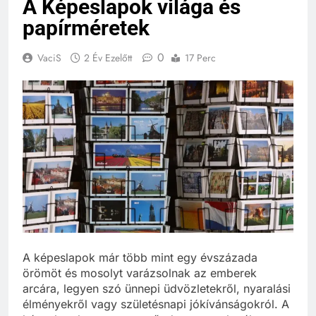
A Képeslapok világa és
papírméretek
0
VaciS
2 Év Ezelőtt
17 Perc
A képeslapok már több mint egy évszázada
örömöt és mosolyt varázsolnak az emberek
arcára, legyen szó ünnepi üdvözletekről, nyaralási
élményekről vagy születésnapi jókívánságokról. A