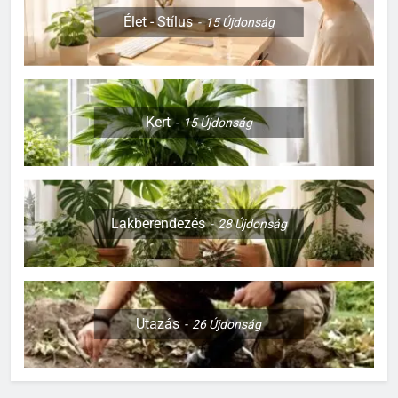
Élet - Stílus
15
Újdonság
Kert
15
Újdonság
Lakberendezés
28
Újdonság
Utazás
26
Újdonság