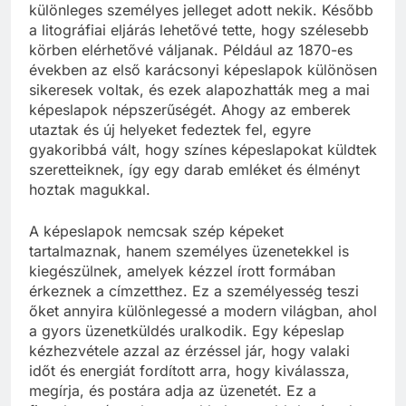
különleges személyes jelleget adott nekik. Később
a litográfiai eljárás lehetővé tette, hogy szélesebb
körben elérhetővé váljanak. Például az 1870-es
években az első karácsonyi képeslapok különösen
sikeresek voltak, és ezek alapozhatták meg a mai
képeslapok népszerűségét. Ahogy az emberek
utaztak és új helyeket fedeztek fel, egyre
gyakoribbá vált, hogy színes képeslapokat küldtek
szeretteiknek, így egy darab emléket és élményt
hoztak magukkal.
A képeslapok nemcsak szép képeket
tartalmaznak, hanem személyes üzenetekkel is
kiegészülnek, amelyek kézzel írott formában
érkeznek a címzetthez. Ez a személyesség teszi
őket annyira különlegessé a modern világban, ahol
a gyors üzenetküldés uralkodik. Egy képeslap
kézhezvétele azzal az érzéssel jár, hogy valaki
időt és energiát fordított arra, hogy kiválassza,
megírja, és postára adja az üzenetét. Ez a