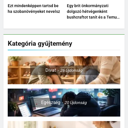
Ezt mindenképpen tartsd be
Egy brit önkormányzati
ha szobanövényeket nevelsz
dolgozó hétvégenként
bushcraftot tanít és a Temu
kültéri felszereléseit teszteli
Kategória gyűjtemény
Divat
26
Újdonság
Egészség
20
Újdonság