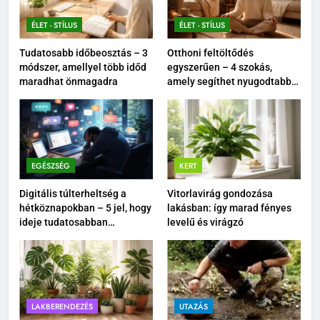
ÉLET - STÍLUS
ÉLET - STÍLUS
Tudatosabb időbeosztás – 3
Otthoni feltöltődés
módszer, amellyel több időd
egyszerűen – 4 szokás,
maradhat önmagadra
amely segíthet nyugodtabbá
tenni a mindennapokat
EGÉSZSÉG
KERT
Digitális túlterheltség a
Vitorlavirág gondozása
hétköznapokban – 5 jel, hogy
lakásban: így marad fényes
ideje tudatosabban
levelű és virágzó
kikapcsolódnod
LAKBERENDEZÉS
UTAZÁS