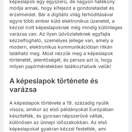
képeslapok egy egyszerű, de nagyon hatékony
módja annak, hogy kifejezd a gondolataidat és
érzelmeidet. Bár a digitális világ térhódításával
egyre több ember küld elektronikus üzenetet, a
kézzel írott képeslapoknak még mindig különleges
varázsa van. Az ilyen üdvözleteknek egyfajta
kézzelfogható, személyes jellege van, amely a
modern, elektronikus kommunikációban ritkán
található meg. Most nézzük meg a képeslapok
történetét, jelentőségét, és persze azt is, hogy
milyen papírméretekben találkozhatunk velük!
A képeslapok története és
varázsa
A képeslapok története a 19. századig nyúlik
vissza, amikor az első példányokat Európában
készítették, és gyorsan népszerűvé váltak,
különösen az ünnepi időszakokban. Az első
képeslapokat gyakran kézzel festették, ami