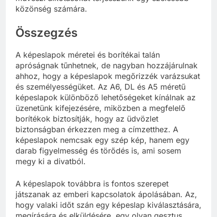
közönség számára.
Összegzés
A képeslapok méretei és borítékai talán
apróságnak tűnhetnek, de nagyban hozzájárulnak
ahhoz, hogy a képeslapok megőrizzék varázsukat
és személyességüket. Az A6, DL és A5 méretű
képeslapok különböző lehetőségeket kínálnak az
üzenetünk kifejezésére, miközben a megfelelő
borítékok biztosítják, hogy az üdvözlet
biztonságban érkezzen meg a címzetthez. A
képeslapok nemcsak egy szép kép, hanem egy
darab figyelmesség és törődés is, ami sosem
megy ki a divatból.
A képeslapok továbbra is fontos szerepet
játszanak az emberi kapcsolatok ápolásában. Az,
hogy valaki időt szán egy képeslap kiválasztására,
megírására és elküldésére, egy olyan gesztus,