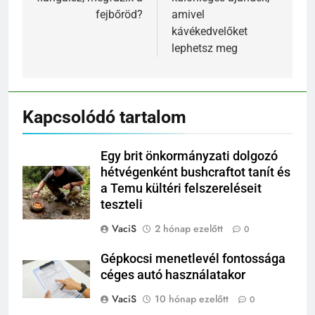
fejbőröd?
amivel
kávékedvelőket
lephetsz meg
Kapcsolódó tartalom
Egy brit önkormányzati dolgozó
hétvégenként bushcraftot tanít és
a Temu kültéri felszereléseit
teszteli
VaciS
2 hónap ezelőtt
0
Gépkocsi menetlevél fontossága
céges autó használatakor
VaciS
10 hónap ezelőtt
0