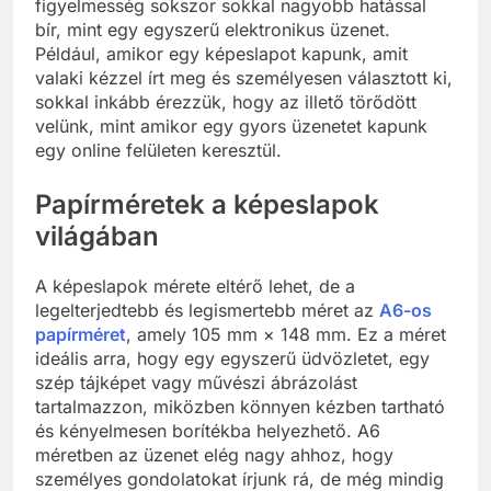
figyelmesség sokszor sokkal nagyobb hatással
bír, mint egy egyszerű elektronikus üzenet.
Például, amikor egy képeslapot kapunk, amit
valaki kézzel írt meg és személyesen választott ki,
sokkal inkább érezzük, hogy az illető törődött
velünk, mint amikor egy gyors üzenetet kapunk
egy online felületen keresztül.
Papírméretek a képeslapok
világában
A képeslapok mérete eltérő lehet, de a
legelterjedtebb és legismertebb méret az
A6-os
papírméret
, amely 105 mm × 148 mm. Ez a méret
ideális arra, hogy egy egyszerű üdvözletet, egy
szép tájképet vagy művészi ábrázolást
tartalmazzon, miközben könnyen kézben tartható
és kényelmesen borítékba helyezhető. A6
méretben az üzenet elég nagy ahhoz, hogy
személyes gondolatokat írjunk rá, de még mindig