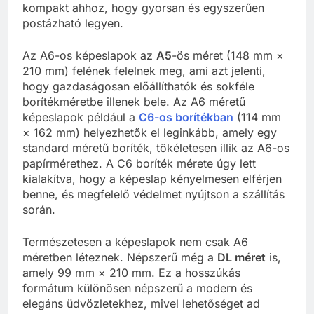
kompakt ahhoz, hogy gyorsan és egyszerűen
postázható legyen.
Az A6-os képeslapok az
A5
-ös méret (148 mm ×
210 mm) felének felelnek meg, ami azt jelenti,
hogy gazdaságosan előállíthatók és sokféle
borítékméretbe illenek bele. Az A6 méretű
képeslapok például a
C6-os borítékban
(114 mm
× 162 mm) helyezhetők el leginkább, amely egy
standard méretű boríték, tökéletesen illik az A6-os
papírmérethez. A C6 boríték mérete úgy lett
kialakítva, hogy a képeslap kényelmesen elférjen
benne, és megfelelő védelmet nyújtson a szállítás
során.
Természetesen a képeslapok nem csak A6
méretben léteznek. Népszerű még a
DL méret
is,
amely 99 mm × 210 mm. Ez a hosszúkás
formátum különösen népszerű a modern és
elegáns üdvözletekhez, mivel lehetőséget ad