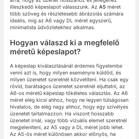
arra, hogy az üzenet hosszához és jellegéhez
illeszkedő képeslapot válasszunk. Az
A5
méret
több szöveg és részletesebb ábrázolás számára
ideális, míg az A6 vagy DL méret egyszerű,
minimalista üdvözletekhez alkalmas.
Hogyan válaszd ki a megfelelő
méretű képeslapot?
A képeslap kiválasztásánál érdemes figyelembe
venni azt is, hogy milyen eseményre küldöd, és
milyen üzenetet szeretnél közvetíteni. Ha csak egy
rövid, barátságos üzenetet szeretnél eljuttatni, az
A6-os méretű képeslap tökéletes választás. Az A6
méret elég kicsi ahhoz, hogy ne legyen túlságosan
hivatalos, de elég nagy ahhoz, hogy egy szívélyes
üzenetet tartalmazzon. Ha viszont hosszabb
üzenetet írnál, vagy több vizuális elemet szeretnél
megjeleníteni, az A5 vagy a DL méret jobb lehet.
Az A5-ös méret különösen akkor előnyös, ha