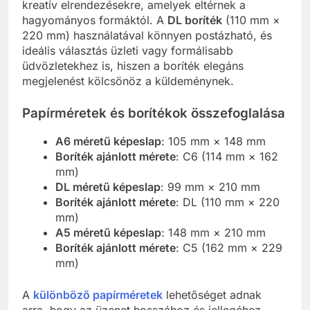
kreatív elrendezésekre, amelyek eltérnek a
hagyományos formáktól. A
DL boríték
(110 mm ×
220 mm) használatával könnyen postázható, és
ideális választás üzleti vagy formálisabb
üdvözletekhez is, hiszen a boríték elegáns
megjelenést kölcsönöz a küldeménynek.
Papírméretek és borítékok összefoglalása
A6 méretű képeslap
: 105 mm × 148 mm
Boríték ajánlott mérete
: C6 (114 mm × 162
mm)
DL méretű képeslap
: 99 mm × 210 mm
Boríték ajánlott mérete
: DL (110 mm × 220
mm)
A5 méretű képeslap
: 148 mm × 210 mm
Boríték ajánlott mérete
: C5 (162 mm × 229
mm)
A
különböző papírméretek
lehetőséget adnak