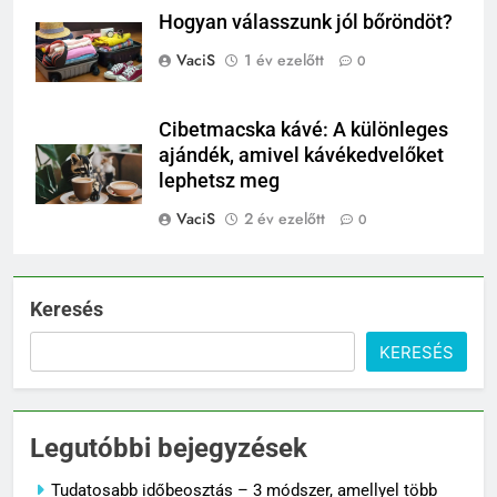
Hogyan válasszunk jól bőröndöt?
VaciS
1 év ezelőtt
0
Cibetmacska kávé: A különleges
ajándék, amivel kávékedvelőket
lephetsz meg
VaciS
2 év ezelőtt
0
Keresés
KERESÉS
Legutóbbi bejegyzések
Tudatosabb időbeosztás – 3 módszer, amellyel több