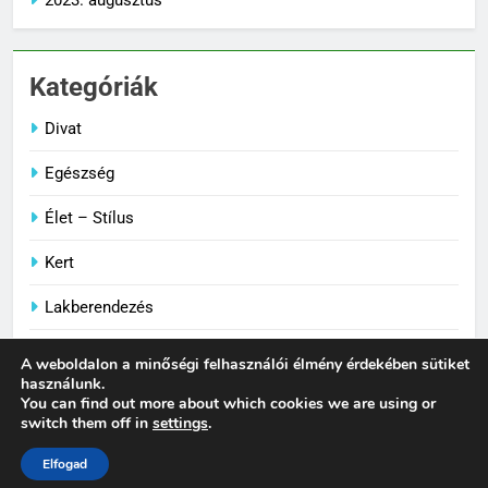
2023. augusztus
Kategóriák
Divat
Egészség
Élet – Stílus
Kert
Lakberendezés
Utazás
A weboldalon a minőségi felhasználói élmény érdekében sütiket
használunk.
You can find out more about which cookies we are using or
switch them off in
settings
.
Vaci-Souvenir - News WordPress sablon 2026. Powered
By
.
BlazeThemes
Elfogad