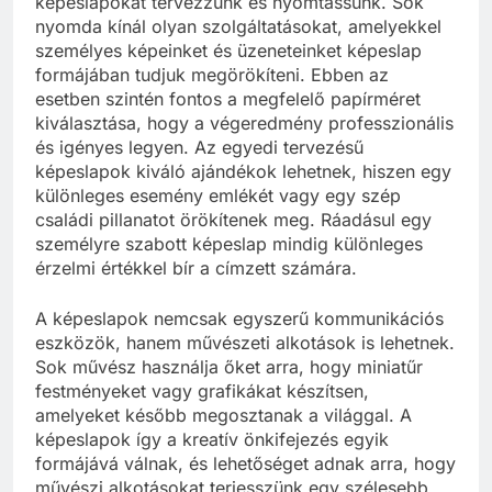
képeslapokat tervezzünk és nyomtassunk. Sok
nyomda kínál olyan szolgáltatásokat, amelyekkel
személyes képeinket és üzeneteinket képeslap
formájában tudjuk megörökíteni. Ebben az
esetben szintén fontos a megfelelő papírméret
kiválasztása, hogy a végeredmény professzionális
és igényes legyen. Az egyedi tervezésű
képeslapok kiváló ajándékok lehetnek, hiszen egy
különleges esemény emlékét vagy egy szép
családi pillanatot örökítenek meg. Ráadásul egy
személyre szabott képeslap mindig különleges
érzelmi értékkel bír a címzett számára.
A képeslapok nemcsak egyszerű kommunikációs
eszközök, hanem művészeti alkotások is lehetnek.
Sok művész használja őket arra, hogy miniatűr
festményeket vagy grafikákat készítsen,
amelyeket később megosztanak a világgal. A
képeslapok így a kreatív önkifejezés egyik
formájává válnak, és lehetőséget adnak arra, hogy
művészi alkotásokat terjesszünk egy szélesebb